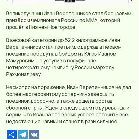
Великолучанин Иван Веретенников стал бронзовым
призёром чемпионата России по ММА, который
прошёл в Нижнем Новгороде.
В весовой категории до 52,2 килограммов Иван
Веретенников стал третьим, одержав в первом
поединке победу над бойцом из Югры Иваном
Мамуровым, но уступив в полуфинале
четырехкратному чемпиону России Фарходу
Рахмоналиеву.
Несмотря на поражение, Иван Веретенников не дал
более мастеровитому сопернику завершить
поединок досрочно, а также вошёл в состав
сборной стрны. Ждём в следующем году реванша и
верим, что Иван за это время успеет отточить все
недостающие навыки и станет в разы сильнее.
Р
T
V
е
e
K