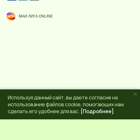
с
l
у
e
р
g
МАИ ЛИГА.ONLINE
с
r
a
m
Используя данный сайт, вы даете согласие на
использование файлов cookie, помогающих нам
сделать его удобнее для вас.
[Подробнее]
РЕДАКЦИЯ
КОНТАКТЫ