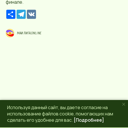
финале.
Р
T
V
е
e
K
с
l
у
e
р
g
МАИ ЛИГА.ONLINE
с
r
a
m
Используя данный сайт, вы даете согласие на
использование файлов cookie, помогающих нам
сделать его удобнее для вас.
[Подробнее]