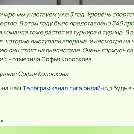
рнире мы участвуем уже 3 год. Уровень спортс
чество. В этом году было представлено 540 пр
 команда тоже растет из турнира в турнир. В э
в, которые выступали впервые, и несмотря на 
ию они стоят на пьедестале. Очень горжусь с
и!»
- отметила Софья Колоскова.
далее: Софья Колоскова.
 на Наш
Телеграм канал лига.онлайн
👈 будь в 
NE