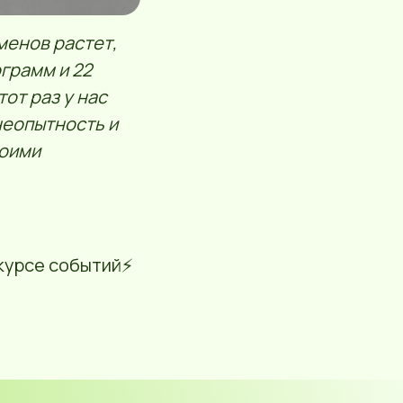
менов растет,
ограмм и 22
тот раз у нас
неопытность и
воими
курсе событий⚡️