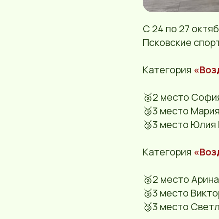
С 24 по 27 окт
Псковские спорт
Категория
«Воз
🥈2 место Софи
🥉3 место Мари
🥉3 место Юлия 
Категория
«Воз
🥈2 место Арина
🥉3 место Викто
🥉3 место Свет