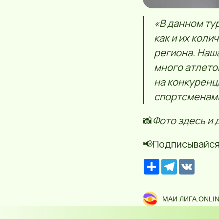
«В данном ту
как и их коли
региона. Наша
много атлето
на конкуренц
спортсменам
📸
Фото здесь и 
📢Подписывайся
Р
T
V
е
e
K
с
l
у
e
р
g
МАИ ЛИГА.ONLI
с
r
a
m