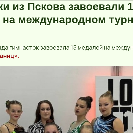
ки из Пскова завоевали 
 на международном тур
нда гимнасток завоевала 15 медалей на межд
раниц».