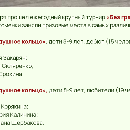
ября прошел ежегодный крупный турнир
«Без гр
сменки заняли призовые места в самых различ
душное кольцо»
, дети 8-9 лет, дебют (15 чело
я Закарян;
я Скляренко;
Ерохина.
душное кольцо»,
дети 8-9 лет, любители (19 ч
 Корякина;
рия Калинина;
лана Щербакова.