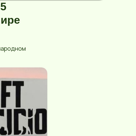
15
нире
ународном