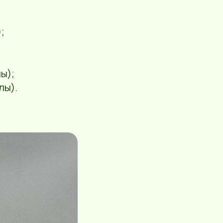
;
ы);
лы).