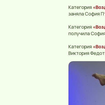
Категория
«Воз
заняла София П
Категория
«Воз
получила София
Категория
«Воз
Виктория Федот