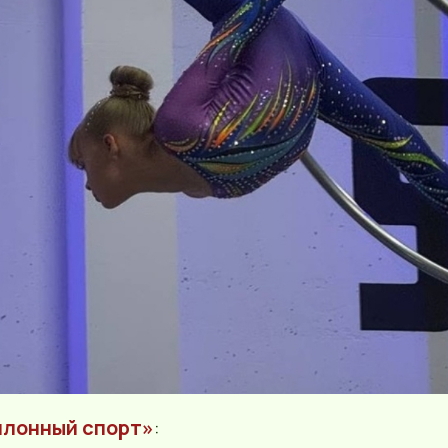
илонный спорт»
: