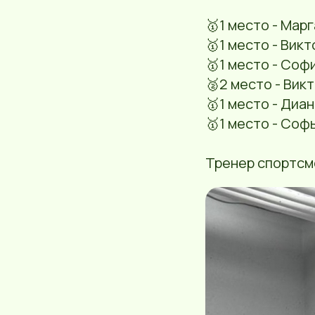
🥇1 место - Мар
🥇1 место - Вик
🥇1 место - Соф
🥈2 место - Вик
🥇1 место - Диа
🥇1 место - Соф
Тренер спортсм