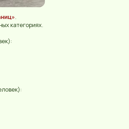
аниц»
.
ных категориях.
век):
еловек):