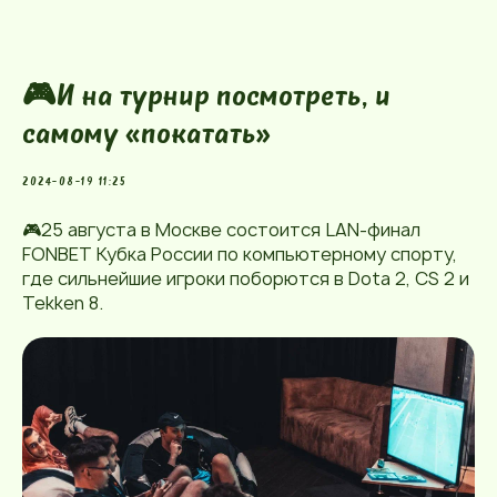
🎮И на турнир посмотреть, и
самому «покатать»
2024-08-19 11:25
🎮25 августа в Москве состоится LAN-финал
FONBET Кубка России по компьютерному спорту,
где сильнейшие игроки поборются в Dota 2, CS 2 и
Tekken 8.