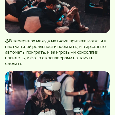
🕹️В перерывах между матчами зрители могут и в
виртуальной реальности побывать, и в аркадные
автоматы поиграть, и за игровыми консолями
посидеть, и фото с косплеерами на память
сделать.