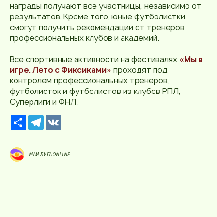
награды получают все участницы, независимо от
результатов. Кроме того, юные футболистки
смогут получить рекомендации от тренеров
профессиональных клубов и академий.
Все спортивные активности на фестивалях
«Мы в
игре. Лето с Фиксиками»
проходят под
контролем профессиональных тренеров,
футболисток и футболистов из клубов РПЛ,
Суперлиги и ФНЛ.
Р
T
V
е
e
K
с
l
у
e
р
g
МАИ ЛИГА.ONLINE
с
r
a
m