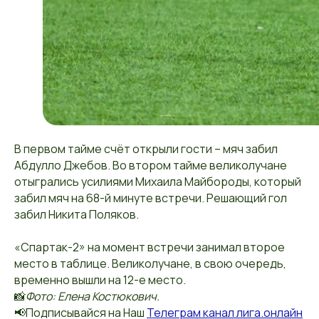
В первом тайме счёт открыли гости – мяч забил
Абдулло Джебов. Во втором тайме великолучане
отыгрались усилиями Михаила Майбороды, который
забил мяч на 68-й минуте встречи. Решающий гол
забил Никита Поляков.
«Спартак-2» на момент встречи занимал второе
место в таблице. Великолучане, в свою очередь,
временно вышли на 12-е место.
📸
Фото: Елена Костюкович.
📢Подписывайся на Наш
Телеграм канал лига.онлайн