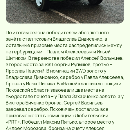
По итогам сезона победителем абсолютного
зачёта стал пскович Владислав Дивисенко, а
остальные призовые места распределились между
петербуржцами – Павлом Алексеевым и Ильёй
Шитиком. В первенстве победил Алексей Волынцев,
второе место занял Георгий Рупышев, третье –
Ярослав Невский. В номинации 2WD золото у
Владислава Дивисенко, серебро у Павла Алексеева,
бронза у Ильи Шитика. В «Нашей классике» гонщики
Псковской области завоевали два места на
пьедестале почёта – у Павла Захарченко золото, а у
Виктора Биченко бронза. Сергей Васильев
завоевал серебро. Псковичам достались все
призовые места в номинации «Любительский
«PRT». Победил Максим Пятько, второе место у
Андрея Морозова, бронза на счету Алексея