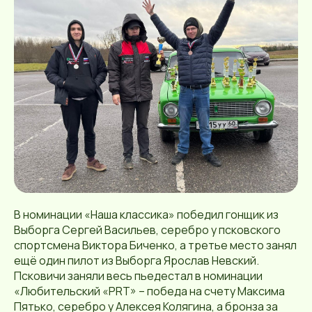
В номинации «Наша классика» победил гонщик из
Выборга Сергей Васильев, серебро у псковского
спортсмена Виктора Биченко, а третье место занял
ещё один пилот из Выборга Ярослав Невский.
Псковичи заняли весь пьедестал в номинации
«Любительский «PRT» – победа на счету Максима
Пятько, серебро у Алексея Колягина, а бронза за