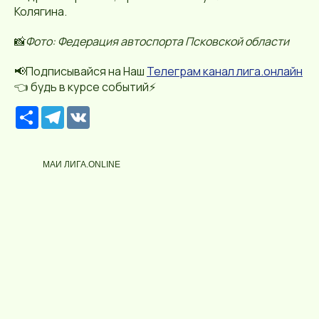
Колягина.
📸
Фото: Федерация автоспорта Псковской области
📢Подписывайся на Наш
Телеграм канал лига.онлайн
👈 будь в курсе событий⚡️
Р
T
V
е
e
K
с
l
у
e
р
g
МАИ ЛИГА.ONLINE
с
r
a
m