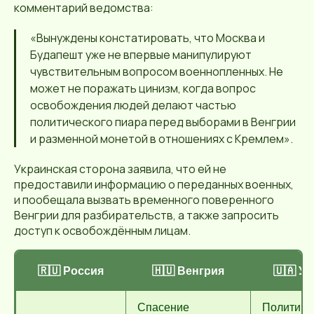
комментарий ведомства:
«Вынуждены констатировать, что Москва и
Будапешт уже не впервые манипулируют
чувствительным вопросом военнопленных. Не
может не поражать цинизм, когда вопрос
освобождения людей делают частью
политического пиара перед выборами в Венгрии
и разменной монетой в отношениях с Кремлем».
Украинская сторона заявила, что ей не
предоставили информацию о переданных военных,
и пообещала вызвать временного поверенного
Венгрии для разбирательств, а также запросить
доступ к освобождённым лицам.
🇷🇺 Россия
🇭🇺 Венгрия
🇺🇦 У
Спасение
Политиче