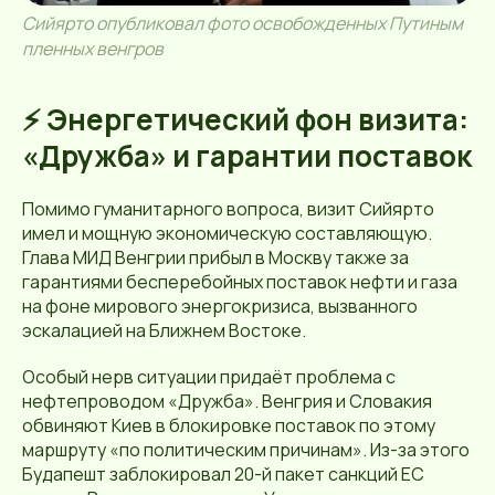
Сийярто опубликовал фото освобожденных Путиным
пленных венгров
⚡️ Энергетический фон визита:
«Дружба» и гарантии поставок
Помимо гуманитарного вопроса, визит Сийярто
имел и мощную экономическую составляющую.
Глава МИД Венгрии прибыл в Москву также за
гарантиями бесперебойных поставок нефти и газа
на фоне мирового энергокризиса, вызванного
эскалацией на Ближнем Востоке.
Особый нерв ситуации придаёт проблема с
нефтепроводом «Дружба». Венгрия и Словакия
обвиняют Киев в блокировке поставок по этому
маршруту «по политическим причинам». Из-за этого
Будапешт заблокировал 20-й пакет санкций ЕС