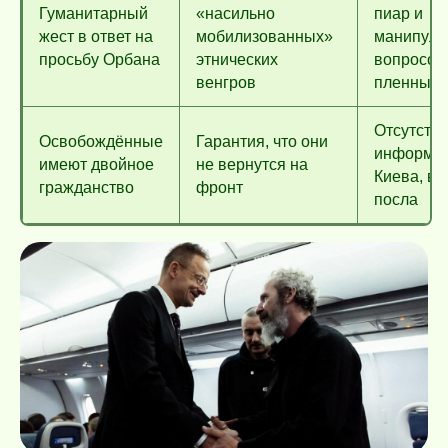
Гуманитарный
«насильно
пиар и
жест в ответ на
мобилизованных»
манипуля
просьбу Орбана
этнических
вопросом
венгров
пленных
Отсутств
Освобождённые
Гарантия, что они
информац
имеют двойное
не вернутся на
Киева, в
гражданство
фронт
посла