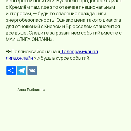
венгерской политики. Будапешт продолжает диалог
с Кремлём там, где это отвечает национальным
интересам, — будь то спасение граждан или
энергобезопасность. Однако цена такого диалога
для отношений с Киевом и Брюсселем становится
всё выше. Следите за развитием событий вместе с
МАИ «ЛИГА.ОНЛАЙН».
📢 Подписывайся на наш
Телеграм-канал
лига.онлайн
👈 будь в курсе событий.
Р
T
V
е
e
K
с
l
у
e
р
g
Алла Рыбникова
с
r
a
m