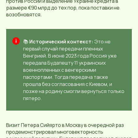
против России и выделение Украине кредита в
размере €90 млрд до тех пор, пока поставки не
возобновятся.
📚
Исторический контекст:
Это не
первый случай передачи пленных
Венгрией. В июне 2023 года Россия уже
передала Будапешту 11 украинских
военнопленных с венгерскими
паспортами. Тогда передача также
прошла без согласования с Киевом, и
позже на родину смогли вернуться только
пятеро.
Визит Петера Сийярто в Москву в очередной раз
продемонстрировал многовекторность