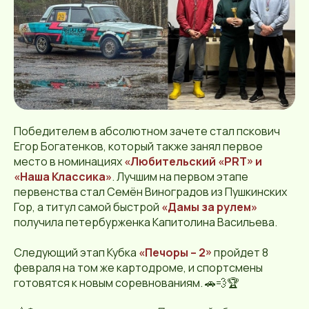
Победителем в абсолютном зачете стал пскович
Егор Богатенков, который также занял первое
место в номинациях
«Любительский «PRT» и
«Наша Классика»
. Лучшим на первом этапе
первенства стал Семён Виноградов из Пушкинских
Гор, а титул самой быстрой
«Дамы за рулем»
получила петербурженка Капитолина Васильева.
Следующий этап Кубка
«Печоры – 2»
пройдет 8
февраля на том же картодроме, и спортсмены
готовятся к новым соревнованиям. 🚗💨🏆