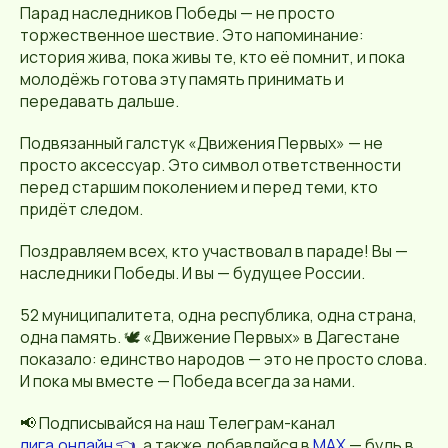
Парад наследников Победы — не просто
торжественное шествие. Это напоминание:
история жива, пока живы те, кто её помнит, и пока
молодёжь готова эту память принимать и
передавать дальше.
Подвязанный галстук «Движения Первых» — не
просто аксессуар. Это символ ответственности
перед старшим поколением и перед теми, кто
придёт следом.
Поздравляем всех, кто участвовал в параде! Вы —
наследники Победы. И вы — будущее России.
52 муниципалитета, одна республика, одна страна,
одна память. 🕊️ «Движение Первых» в Дагестане
показало: единство народов — это не просто слова.
И пока мы вместе — Победа всегда за нами.
📢 Подписывайся на наш Телеграм-канал
лига.онлайн
👈
, а также добавляйся в
MAX
— будь в