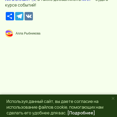
курсе событий!
Р
T
V
е
e
K
с
l
у
e
р
g
Алла Рыбникова
с
r
a
m
Используя данный сайт, вы даете согласие на
использование файлов cookie, помогающих нам
сделать его удобнее для вас.
[Подробнее]