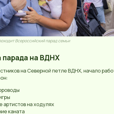
роходит Всероссийский парад семьи
 парада на ВДНХ
стников на Северной петле ВДНХ, начало раб
он:
ороводы
игры
е артистов на ходулях
ние каната