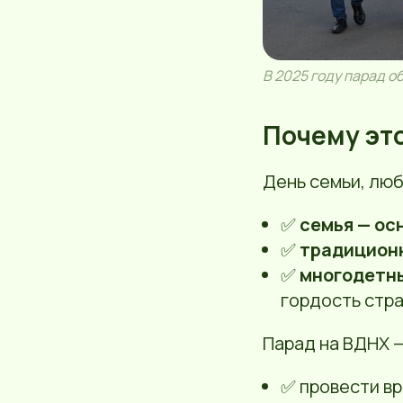
В 2025 году парад о
Почему эт
День семьи, люб
✅
семья — ос
✅
традицион
✅
многодетны
гордость стра
Парад на ВДНХ —
✅ провести вр