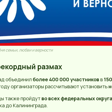
ня семьи, любви и верности
рекордный размах
рад объединил
более 400 000 участников
в
150
 году организаторы рассчитывают установить
н
ы также пройдут
во всех федеральных округ
ка до Калининграда.