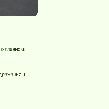
 о главном:
;
дражания и