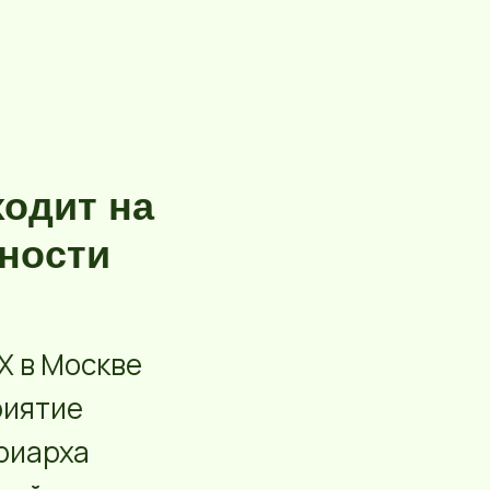
ходит на
рности
Х в Москве
риятие
риарха