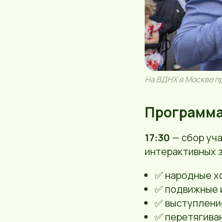
На ВДНХ в Москве п
Программа
17:30
— сбор уча
интерактивных з
✅ народные х
✅ подвижные 
✅ выступлени
✅ перетягива