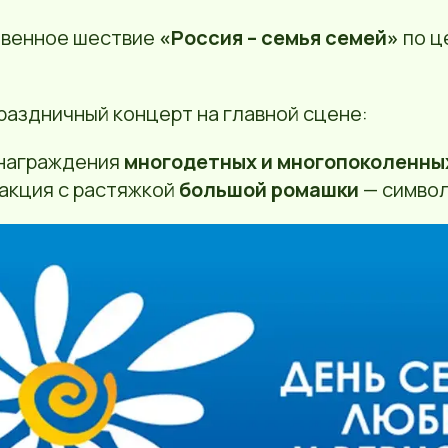
венное шествие
«Россия – семья семей»
по ц
раздничный концерт на главной сцене:
награждения
многодетных и многопоколенны
 акция с растяжкой
большой ромашки
— символ