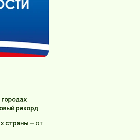
 городах
овый рекорд
.
ах страны
— от