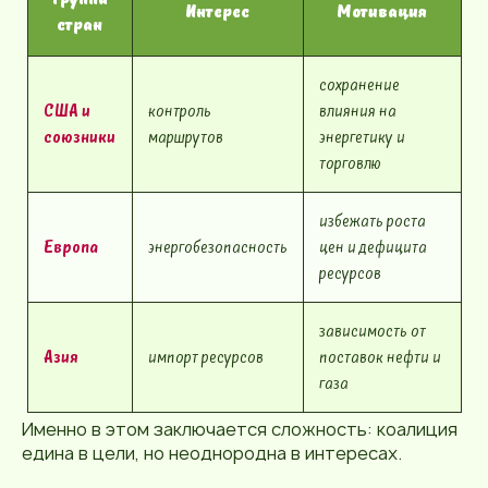
Интерес
Мотивация
стран
сохранение
США и
контроль
влияния на
союзники
маршрутов
энергетику и
торговлю
избежать роста
Европа
энергобезопасность
цен и дефицита
ресурсов
зависимость от
Азия
импорт ресурсов
поставок нефти и
газа
Именно в этом заключается сложность: коалиция
едина в цели, но неоднородна в интересах.