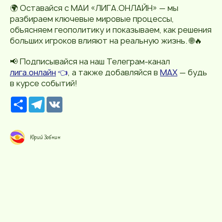
🌍 Оставайся с МАИ «ЛИГА.ОНЛАЙН» — мы
разбираем ключевые мировые процессы,
объясняем геополитику и показываем, как решения
больших игроков влияют на реальную жизнь. 🌐🔥
📢 Подписывайся на наш Телеграм-канал
лига.онлайн
👈
, а также добавляйся в
MAX
— будь
в курсе событий!
Р
T
V
е
e
K
с
l
у
e
р
g
Юрий Зобнин
с
r
a
m