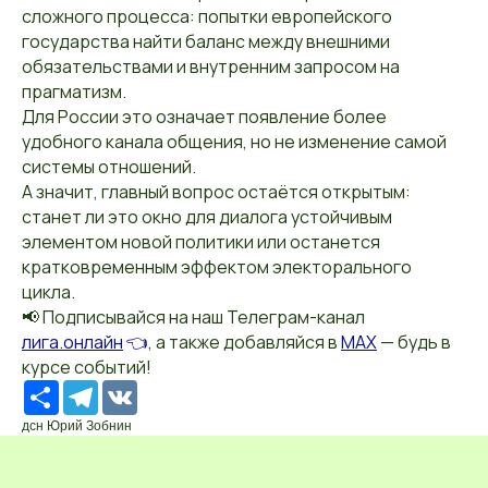
сложного процесса: попытки европейского
государства найти баланс между внешними
обязательствами и внутренним запросом на
прагматизм.
Для России это означает появление более
удобного канала общения, но не изменение самой
системы отношений.
А значит, главный вопрос остаётся открытым:
станет ли это окно для диалога устойчивым
элементом новой политики или останется
кратковременным эффектом электорального
цикла.
📢 Подписывайся на наш Телеграм-канал
лига.онлайн
👈
, а также добавляйся в
MAX
— будь в
курсе событий!
Ресурс
Telegram
VK
дсн Юрий Зобнин