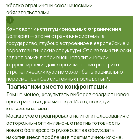
жёстко ограничены союзническими
обязательствами.
Контекст: институциональные ограничения
Болгария — это не страна вне системы, а
государство, глубоко встроенное в европейские и
евроатлантические структуры. Это автоматически
задаёт рамки любой внешнеполитической
корректировки: даже при изменении риторики
стратегический курс не может быть радикально
пересмотрен без системных последствий.
Прагматизм вместо конфронтации
Тем не менее, результаты выборов создают новое
пространство для манёвра. И это, пожалуй,
ключевой момент.
Москва уже отреагировала на итоги голосования с
осторожным оптимизмом, отметив готовность
нового болгарского руководства обсуждать
накопившиеся проблемы в прагматичном ключе.