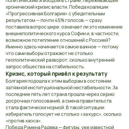
политическим эпизодом в стране, переживающей
хронический кризис власти. Победа коалиции
«Прогрессивная Болгария» с убедительным
результатом — почти 45% голосов — сразу
поставила вопрос шире: означает ли это изменение
внешнеполитического курса Софии и, в частности,
возможное потепление отношений с Россией?
Именно здесь начинается самое важное — потому
что сами выборы отражают не столько
геополитический разворот, сколько внутренний
запрос общества на стабильность.
Кризис, который привёл к результату
Болгария подошла к этим выборам в состоянии
затяжной институциональной нестабильности. За
последние пять лет страна прошла через серию
досрочных голосований, а смена правительств
стала фактически нормой. В такой ситуации
избиратель голосует не столько «за курс», сколько
«против хаоса».
Победа Румена Радева — фигуры, уже известной