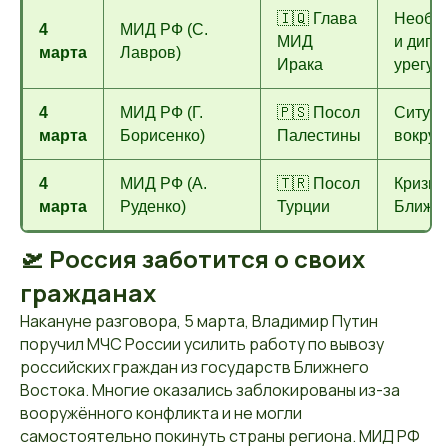
🇮🇶 Глава
Необхо
4
МИД РФ (С.
МИД
и дипл
марта
Лавров)
Ирака
урегул
4
МИД РФ (Г.
🇵🇸 Посол
Ситуац
марта
Борисенко)
Палестины
вокруг
4
МИД РФ (А.
🇹🇷 Посол
Кризис
марта
Руденко)
Турции
Ближне
🛫 Россия заботится о своих
гражданах
Накануне разговора, 5 марта, Владимир Путин
поручил МЧС России усилить работу по вывозу
российских граждан из государств Ближнего
Востока. Многие оказались заблокированы из-за
вооружённого конфликта и не могли
самостоятельно покинуть страны региона. МИД РФ