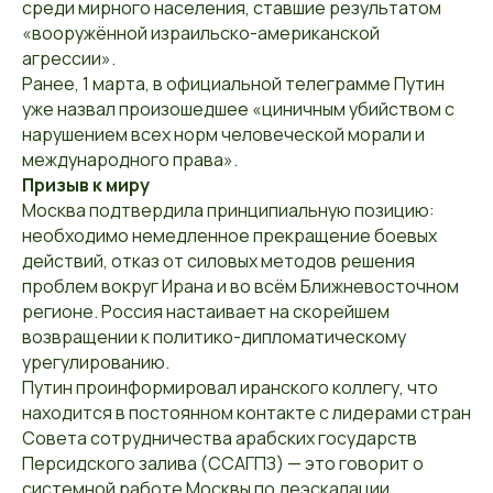
среди мирного населения, ставшие результатом
«вооружённой израильско-американской
агрессии».
Ранее, 1 марта, в официальной телеграмме Путин
уже назвал произошедшее «циничным убийством с
нарушением всех норм человеческой морали и
международного права».
Призыв к миру
Москва подтвердила принципиальную позицию:
необходимо немедленное прекращение боевых
действий, отказ от силовых методов решения
проблем вокруг Ирана и во всём Ближневосточном
регионе. Россия настаивает на скорейшем
возвращении к политико-дипломатическому
урегулированию.
Путин проинформировал иранского коллегу, что
находится в постоянном контакте с лидерами стран
Совета сотрудничества арабских государств
Персидского залива (ССАГПЗ) — это говорит о
системной работе Москвы по деэскалации.