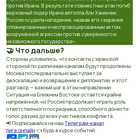
против Ирана. В результате совместных атак погиб
верховный лидер Ирана аятолла Али Хаменеи.
Россия осудила нападение, назвав его «заранее
спланированным и неспровоцированным актом
вооружённой агрессии против суверенного и
независимого государства».
🤝 Что дальше?
Стороны условились, что контакты с иранской
стороной по различным каналам будут продолжены.
Москва последовательно выступает за
деэскалацию и возвращение к дипломатии, и этот
разговор — важный шаг в этом направлении.
Ситуация на Ближнем Востоке остаётся крайне
напряжённой, но Россия продолжает играть роль
ответственного посредника, способного донести
голос разума до всех участников конфликта.
📢 Подписывайся на наш
Телеграм-канал
лига.онлайн
👈 будь в курсе событий.
Ресурс
Telegram
VK