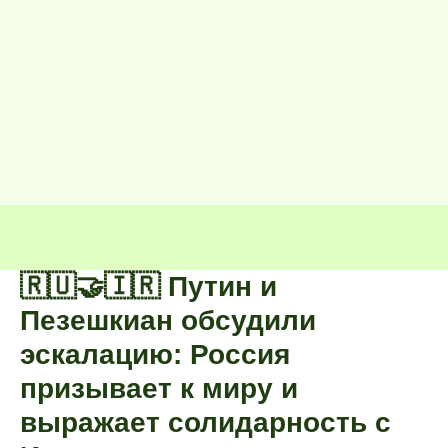
🇷🇺🤝🇮🇷 Путин и
Пезешкиан обсудили
эскалацию: Россия
призывает к миру и
выражает солидарность с