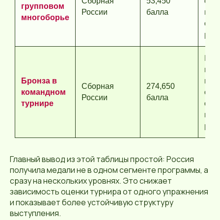
Сборная
53,450
отд
групповом
России
балла
ист
многоборье
общ
рез
Инд
и г
Бронза в
выс
Сборная
274,650
командном
сло
России
балла
турнире
общ
ком
рез
Главный вывод из этой таблицы простой: Россия
получила медали не в одном сегменте программы, а
сразу на нескольких уровнях. Это снижает
зависимость оценки турнира от одного упражнения
и показывает более устойчивую структуру
выступления.