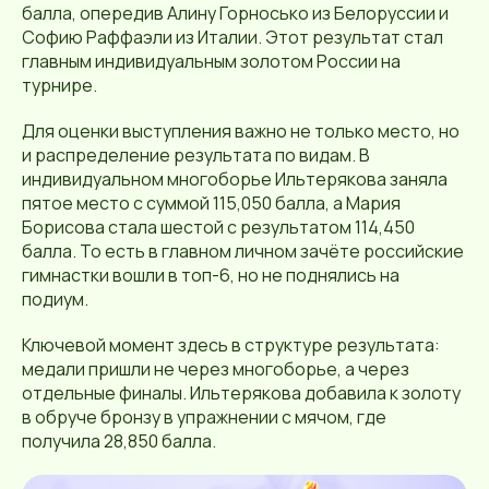
балла, опередив Алину Горносько из Белоруссии и
Софию Раффаэли из Италии. Этот результат стал
главным индивидуальным золотом России на
турнире.
Для оценки выступления важно не только место, но
и распределение результата по видам. В
индивидуальном многоборье Ильтерякова заняла
пятое место с суммой 115,050 балла, а Мария
Борисова стала шестой с результатом 114,450
балла. То есть в главном личном зачёте российские
гимнастки вошли в топ-6, но не поднялись на
подиум.
Ключевой момент здесь в структуре результата:
медали пришли не через многоборье, а через
отдельные финалы. Ильтерякова добавила к золоту
в обруче бронзу в упражнении с мячом, где
получила 28,850 балла.