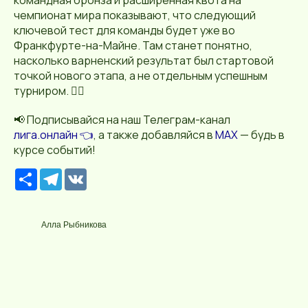
командная бронза и расширенная квота на
чемпионат мира показывают, что следующий
ключевой тест для команды будет уже во
Франкфурте-на-Майне. Там станет понятно,
насколько варненский результат был стартовой
точкой нового этапа, а не отдельным успешным
турниром. 🤸‍♀️
📢 Подписывайся на наш Телеграм-канал
лига.онлайн 👈
, а также добавляйся в
MAX
— будь в
курсе событий!
Р
T
V
е
e
K
с
l
у
e
р
g
Алла Рыбникова
с
r
a
m