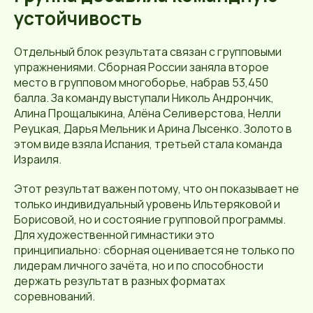
устойчивость
Отдельный блок результата связан с групповыми
упражнениями. Сборная России заняла второе
место в групповом многоборье, набрав 53,450
балла. За команду выступали Николь Андрончик,
Алина Прощалыкина, Алёна Селиверстова, Нелли
Реуцкая, Дарья Мельник и Арина Лысенко. Золото в
этом виде взяла Испания, третьей стала команда
Израиля.
Этот результат важен потому, что он показывает не
только индивидуальный уровень Ильтеряковой и
Борисовой, но и состояние групповой программы.
Для художественной гимнастики это
принципиально: сборная оценивается не только по
лидерам личного зачёта, но и по способности
держать результат в разных форматах
соревнований.