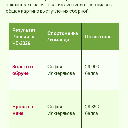
показывает, за счёт каких дисциплин сложилась
общая картина выступления сборной.
Результат
Спортсменка
Что
России на
Показатель
/ команда
пок
ЧЕ-2026
Гла
инд
Золото в
София
29,900
выи
обруче
Ильтерякова
балла
фин
тур
Мед
рез
Бронза в
София
28,850
Иль
мяче
Ильтерякова
балла
огр
одн