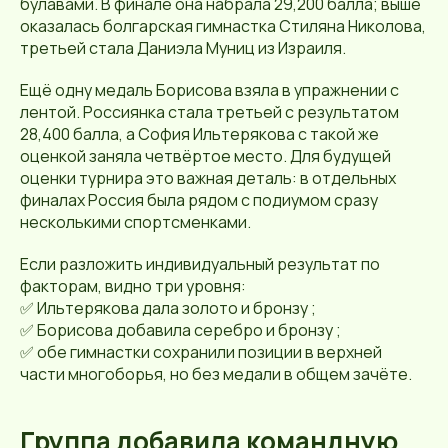
булавами. В финале она набрала 29,200 балла; выше
оказалась болгарская гимнастка Стиляна Николова,
третьей стала Даниэла Муниц из Израиля.
Ещё одну медаль Борисова взяла в упражнении с
лентой. Россиянка стала третьей с результатом
28,400 балла, а София Ильтерякова с такой же
оценкой заняла четвёртое место. Для будущей
оценки турнира это важная деталь: в отдельных
финалах Россия была рядом с подиумом сразу
несколькими спортсменками.
Если разложить индивидуальный результат по
факторам, видно три уровня:
✅ Ильтерякова дала золото и бронзу ;
✅ Борисова добавила серебро и бронзу ;
✅ обе гимнастки сохранили позиции в верхней
части многоборья, но без медали в общем зачёте.
Группа добавила командную