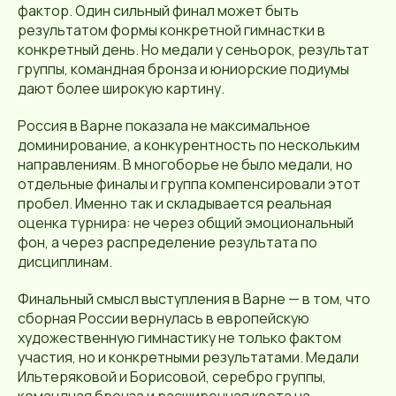
фактор. Один сильный финал может быть
результатом формы конкретной гимнастки в
конкретный день. Но медали у сеньорок, результат
группы, командная бронза и юниорские подиумы
дают более широкую картину.
Россия в Варне показала не максимальное
доминирование, а конкурентность по нескольким
направлениям. В многоборье не было медали, но
отдельные финалы и группа компенсировали этот
пробел. Именно так и складывается реальная
оценка турнира: не через общий эмоциональный
фон, а через распределение результата по
дисциплинам.
Финальный смысл выступления в Варне — в том, что
сборная России вернулась в европейскую
художественную гимнастику не только фактом
участия, но и конкретными результатами. Медали
Ильтеряковой и Борисовой, серебро группы,