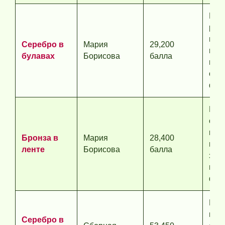
Вто
рос
гим
Серебро в
Мария
29,200
выш
булавах
Борисова
балла
под
отд
фин
Рос
сох
кон
Бронза в
Мария
28,400
мед
ленте
Борисова
балла
зав
инд
фин
Гру
про
Серебро в