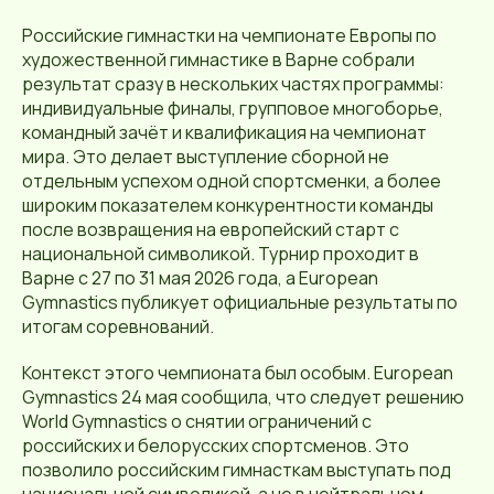
Российские гимнастки на чемпионате Европы по
художественной гимнастике в Варне собрали
результат сразу в нескольких частях программы:
индивидуальные финалы, групповое многоборье,
командный зачёт и квалификация на чемпионат
мира. Это делает выступление сборной не
отдельным успехом одной спортсменки, а более
широким показателем конкурентности команды
после возвращения на европейский старт с
национальной символикой. Турнир проходит в
Варне с 27 по 31 мая 2026 года, а European
Gymnastics публикует официальные результаты по
итогам соревнований.
Контекст этого чемпионата был особым. European
Gymnastics 24 мая сообщила, что следует решению
World Gymnastics о снятии ограничений с
российских и белорусских спортсменов. Это
позволило российским гимнасткам выступать под