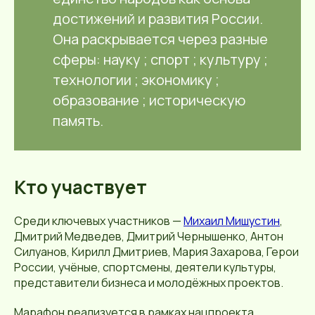
достижений и развития России.
Она раскрывается через разные
сферы: науку ; спорт ; культуру ;
технологии ; экономику ;
образование ; историческую
память.
Кто участвует
Среди ключевых участников —
Михаил Мишустин
,
Дмитрий Медведев
,
Дмитрий Чернышенко
,
Антон
Силуанов
,
Кирилл Дмитриев
,
Мария Захарова, Герои
России, учёные, спортсмены, деятели культуры,
представители бизнеса и молодёжных проектов.
Марафон реализуется в рамках нацпроекта