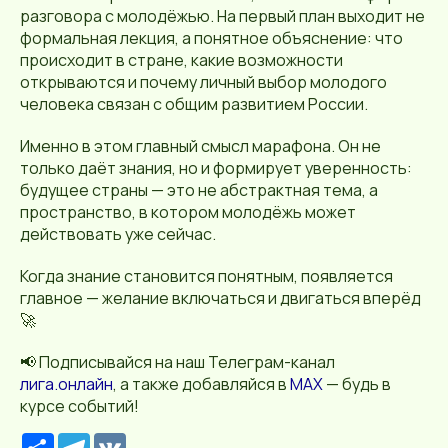
разговора с молодёжью. На первый план выходит не
формальная лекция, а понятное объяснение: что
происходит в стране, какие возможности
открываются и почему личный выбор молодого
человека связан с общим развитием России.
Именно в этом главный смысл марафона. Он не
только даёт знания, но и формирует уверенность:
будущее страны — это не абстрактная тема, а
пространство, в котором молодёжь может
действовать уже сейчас.
Когда знание становится понятным, появляется
главное — желание включаться и двигаться вперёд
🚀
📢 Подписывайся на наш Телеграм-канал
лига.онлайн
, а также добавляйся в
MAX
— будь в
курсе событий!
Р
T
V