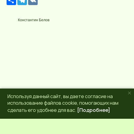
е
e
K
с
l
у
e
р
g
Константин Белов
с
r
a
m
Используя данный сайт, вы даете согласие на
использование файлов cookie, помогающих нам
сделать его удобнее для вас.
[Подробнее]