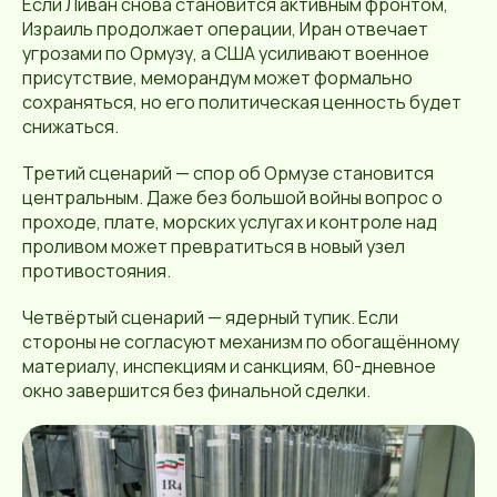
Если Ливан снова становится активным фронтом,
Израиль продолжает операции, Иран отвечает
угрозами по Ормузу, а США усиливают военное
присутствие, меморандум может формально
сохраняться, но его политическая ценность будет
снижаться.
Третий сценарий — спор об Ормузе становится
центральным. Даже без большой войны вопрос о
проходе, плате, морских услугах и контроле над
проливом может превратиться в новый узел
противостояния.
Четвёртый сценарий — ядерный тупик. Если
стороны не согласуют механизм по обогащённому
материалу, инспекциям и санкциям, 60-дневное
окно завершится без финальной сделки.