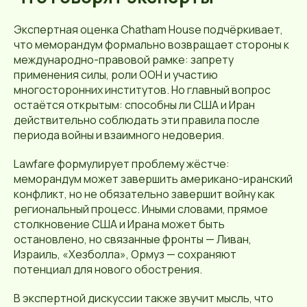
Экспертная оценка Chatham House подчёркивает,
что меморандум формально возвращает стороны к
международно-правовой рамке: запрету
применения силы, роли ООН и участию
многосторонних институтов. Но главный вопрос
остаётся открытым: способны ли США и Иран
действительно соблюдать эти правила после
периода войны и взаимного недоверия.
Lawfare формулирует проблему жёстче:
меморандум может завершить американо-иранский
конфликт, но не обязательно завершит войну как
региональный процесс. Иными словами, прямое
столкновение США и Ирана может быть
остановлено, но связанные фронты — Ливан,
Израиль, «Хезболла», Ормуз — сохраняют
потенциал для нового обострения.
В экспертной дискуссии также звучит мысль, что