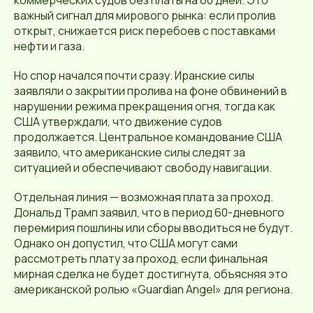
коммерческих судов без платы на 60 дней. Это
важный сигнал для мирового рынка: если пролив
открыт, снижается риск перебоев с поставками
нефти и газа.
Но спор начался почти сразу. Иранские силы
заявляли о закрытии пролива на фоне обвинений в
нарушении режима прекращения огня, тогда как
США утверждали, что движение судов
продолжается. Центральное командование США
заявило, что американские силы следят за
ситуацией и обеспечивают свободу навигации.
Отдельная линия — возможная плата за проход.
Дональд Трамп заявил, что в период 60-дневного
перемирия пошлины или сборы вводиться не будут.
Однако он допустил, что США могут сами
рассмотреть плату за проход, если финальная
мирная сделка не будет достигнута, объясняя это
американской ролью «Guardian Angel» для региона.