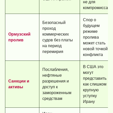
не для
компромисса
Спор о
Безопасный
будущем
проход
режиме
Ормузский
коммерческих
пролива
пролив
судов без платы
может стать
на период
новой точкой
перемирия
конфликта
В США это
Послабления,
могут
нефтяные
представить
Санкции и
разрешения и
как слишком
активы
доступ к
крупную
замороженным
уступку
средствам
Ирану