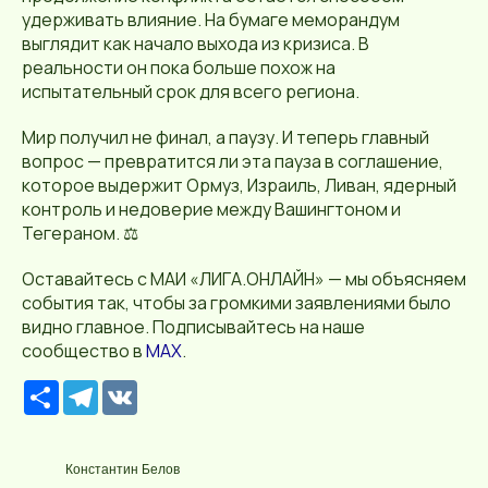
удерживать влияние. На бумаге меморандум
выглядит как начало выхода из кризиса. В
реальности он пока больше похож на
испытательный срок для всего региона.
Мир получил не финал, а паузу. И теперь главный
вопрос — превратится ли эта пауза в соглашение,
которое выдержит Ормуз, Израиль, Ливан, ядерный
контроль и недоверие между Вашингтоном и
Тегераном. ⚖️
Оставайтесь с МАИ «ЛИГА.ОНЛАЙН» — мы объясняем
события так, чтобы за громкими заявлениями было
видно главное. Подписывайтесь на наше
сообщество в
MAX
.
Р
T
V
е
e
K
с
l
у
e
р
g
Константин Белов
с
r