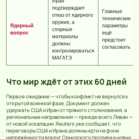
Иран
подтверждает
Главные
отказ от ядерного
технические
оружия, а
Ядерный
параметры
спорные
вопрос
ещё
материалы
предстоит
должны
согласовать
контролироваться
МАГАТЭ
Что мир ждёт от этих 60 дней
Первое ожидание — чтобы конфликт не вернулся к
открытой военной фазе. Документ должен
удержать США и Иран от прямого столкновения, а
региональные направления — прежде всего Ливан —
от новой эскалации. Reuters уже сообщает, что
переговоры США и Ирана должны идти на фоне
напряжённости вокруг Ормузского пролива и новых