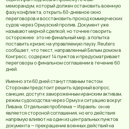
меморандум, который должен остановить военную
фазу конфликта, открыть 60-дневное окно
переговоров и восстановить проход коммерческих
судов через Ормузский пролив. Документ уже
называют мирной сделкой, но точнее говорить
осторожнее: это не финальный мир, а попытка
поставить кризис на управляемую паузу. Reuters
сообщает, что текст, направленный Белым домом в
Конгресс, содержит 14 пунктов и предусматривает
переговоры о финальном соглашении в течение 60
дней.
Именно эти 60 дней станут главным тестом.
Сторонам предстоит решить ядерный вопрос,
санкции, доступ к замороженным иранским активам,
режим судоходства через Ормуз и ситуацию вокруг
Ливана. Отдельная проблема — Израиль: он не
является стороной соглашения, но его действия
напрямую влияют на один из центральных пунктов
документа — прекращение военных действий на