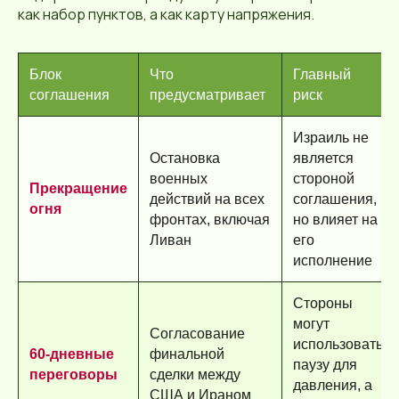
как набор пунктов, а как карту напряжения.
Блок
Что
Главный
соглашения
предусматривает
риск
Израиль не
Остановка
является
военных
стороной
Прекращение
действий на всех
соглашения,
огня
фронтах, включая
но влияет на
Ливан
его
исполнение
Стороны
могут
Согласование
использовать
60-дневные
финальной
паузу для
переговоры
сделки между
давления, а
США и Ираном