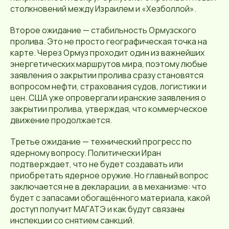
столкновений между Израилем и «Хезболлой».
Второе ожидание — стабильность Ормузского
пролива. Это не просто географическая точка на
карте. Через Ормуз проходит один из важнейших
энергетических маршрутов мира, поэтому любые
заявления о закрытии пролива сразу становятся
вопросом нефти, страхования судов, логистики и
цен. США уже опровергали иранские заявления о
закрытии пролива, утверждая, что коммерческое
движение продолжается.
Третье ожидание — технический прогресс по
ядерному вопросу. Политически Иран
подтверждает, что не будет создавать или
приобретать ядерное оружие. Но главный вопрос
заключается не в декларации, а в механизме: что
будет с запасами обогащённого материала, какой
доступ получит МАГАТЭ и как будут связаны
инспекции со снятием санкций.