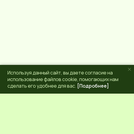
a
m
Используя данный сайт, вы даете согласие на
использование файлов cookie, помогающих нам
сделать его удобнее для вас.
[Подробнее]