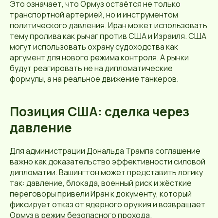
Это означает, что Ормуз остаётся не только
транспортной артерией, но и инструментом
политического давления. Иран может использовать
тему пролива как рычаг против США и Израиля. США
могут использовать охрану судоходства как
аргумент для нового режима контроля. А рынки
будут реагировать не на дипломатические
формулы, а на реальное движение танкеров.
Позиция США: сделка через
давление
Для администрации Дональда Трампа соглашение
важно как доказательство эффективности силовой
дипломатии. Вашингтон может представить логику
так: давление, блокада, военный риск и жёсткие
переговоры привели Иран к документу, который
фиксирует отказ от ядерного оружия и возвращает
Ормуз в режим безопасного прохода.