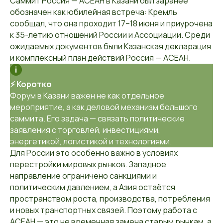
Саммит Россия — АСЕАН в Казани был заранее
обозначен как юбилейная встреча: Кремль
сообщал, что она проходит 17–18 июня и приурочена
к 35-летию отношений России и Ассоциации. Среди
ожидаемых документов были Казанская декларация
и комплексный план действий Россия — АСЕАН.
⚡ Коротко
Форум в Казани важен не как отдельное
мероприятие, а как деловой механизм большого
саммита. Его задача — связать политические
заявления с торговлей, инвестициями,
энергетикой, логистикой и технологиями.
Для России это особенно важно в условиях
перестройки мировых рынков. Западное
направление ограничено санкциями и
политическим давлением, а Азия остаётся
пространством роста, производства, потребления
и новых транспортных связей. Поэтому работа с
АСЕАН — это не временная замена старым рынкам, а