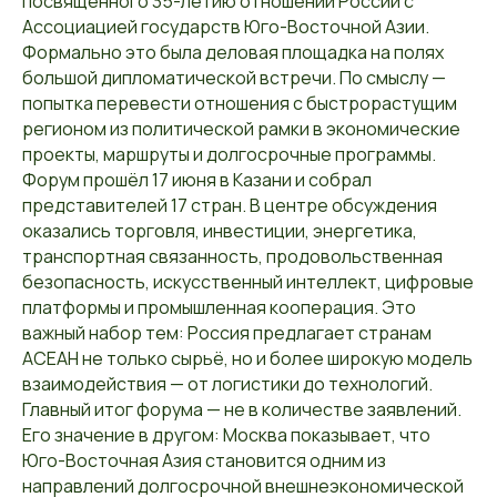
посвящённого 35-летию отношений России с
Ассоциацией государств Юго-Восточной Азии.
Формально это была деловая площадка на полях
большой дипломатической встречи. По смыслу —
попытка перевести отношения с быстрорастущим
регионом из политической рамки в экономические
проекты, маршруты и долгосрочные программы.
Форум прошёл 17 июня в Казани и собрал
представителей 17 стран. В центре обсуждения
оказались торговля, инвестиции, энергетика,
транспортная связанность, продовольственная
безопасность, искусственный интеллект, цифровые
платформы и промышленная кооперация. Это
важный набор тем: Россия предлагает странам
АСЕАН не только сырьё, но и более широкую модель
взаимодействия — от логистики до технологий.
Главный итог форума — не в количестве заявлений.
Его значение в другом: Москва показывает, что
Юго-Восточная Азия становится одним из
направлений долгосрочной внешнеэкономической