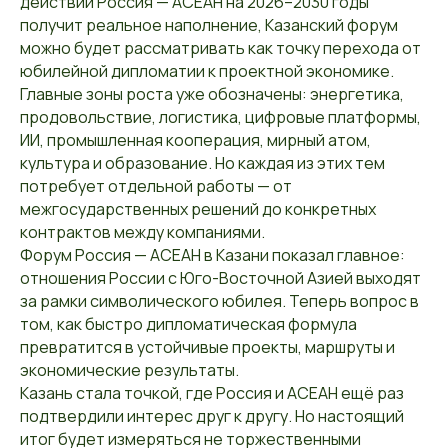
действий Россия — АСЕАН на 2026–2030 годы
получит реальное наполнение, Казанский форум
можно будет рассматривать как точку перехода от
юбилейной дипломатии к проектной экономике.
Главные зоны роста уже обозначены: энергетика,
продовольствие, логистика, цифровые платформы,
ИИ, промышленная кооперация, мирный атом,
культура и образование. Но каждая из этих тем
потребует отдельной работы — от
межгосударственных решений до конкретных
контрактов между компаниями.
Форум Россия — АСЕАН в Казани показал главное:
отношения России с Юго-Восточной Азией выходят
за рамки символического юбилея. Теперь вопрос в
том, как быстро дипломатическая формула
превратится в устойчивые проекты, маршруты и
экономические результаты.
Казань стала точкой, где Россия и АСЕАН ещё раз
подтвердили интерес друг к другу. Но настоящий
итог будет измеряться не торжественными