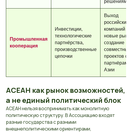
решениям
Выход
российских
Инвестиции,
компаний на
технологические
новые рынки
Промышленная
партнёрства,
создание
кооперация
производственные
совместных
цепочки
проектов с
партнёрами 
Азии
АСЕАН как рынок возможностей,
а не единый политический блок
АСЕАН нельзя воспринимать как монолитную
политическую структуру. В Ассоциацию входят
разные государства с разными
внешнеполитическими ориентирами,