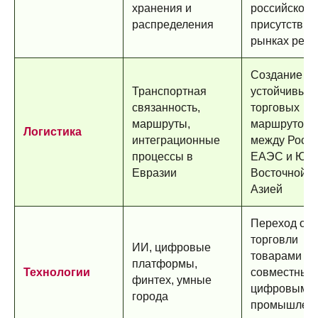
хранения и
российского
распределения
присутствия
рынках реги
Создание
Транспортная
устойчивых
связанность,
торговых
маршруты,
маршрутов
Логистика
интеграционные
между Росси
процессы в
ЕАЭС и Юго
Евразии
Восточной
Азией
Переход от
торговли
ИИ, цифровые
товарами к
платформы,
Технологии
совместным
финтех, умные
цифровым и
города
промышлен