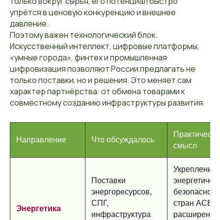
только вокруг сырья, его потенциал быстро
упрётся в ценовую конкуренцию и внешнее
давление.
Поэтому важен технологический блок.
Искусственный интеллект, цифровые платформы,
«умные города», финтех и промышленная
цифровизация позволяют России предлагать не
только поставки, но и решения. Это меняет сам
характер партнёрства: от обмена товарами к
совместному созданию инфраструктуры развития.
Практически
Направление
Что обсуждалось
смысл
Укрепление
Поставки
энергетичес
энергоресурсов,
безопасност
СПГ,
стран АСЕА
Энергетика
инфраструктура
расширение