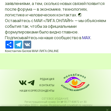
заявлениями, а тем, сколько новых связей появится
после форума — в экономике, технологиях,
логистике и человеческих контактах. 🌏
Оставайтесь с МАИ «ЛИГА.ОНЛАЙН» — мы объясняем
события так, чтобы за официальными
формулировками было видно главное.
Подписывайтесь на наше сообщество в
MAX
.
Ресурс
Telegram
VK
Константин Белов МАИ ЛИГА.ONLINE
РЕДАКЦИЯ
КОНТАКТЫ
НАШИ КОРРЕСПОНДЕНТЫ
СЕТЕВОЕ ИЗДАНИЕ.
Регистрационный номер Эл № ФС77-83872 от 30
сентября 2022 г. выдан Федеральной службой по надзору
в сфере связи, информационных технологий и массовых