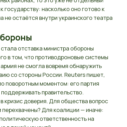
ных районах, то это уже не отдельный
 к государству: насколько оно готово к
на не остаётся внутри украинского театра
обороны
стала отставка министра обороны
го в том, что противодроновые системы
 армия не смогла вовремя обнаружить
вию со стороны России. Reuters пишет,
ло поворотным моментом: его партия
ь поддерживать правительство.
в кризис доверия. Для общества вопрос
и перехвачены? Для коалиции — иначе:
политическую ответственность на