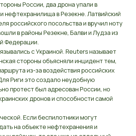
тороны России, два дрона упали в
рии нефтехранилища в Резекне. Латвийский
ля российского посольства и вручил ноту
вошли в районы Резекне, Балви и Лудза из
й Федерации.
язывались с Украиной. Reuters называет
инская стороны объясняли инцидент тем,
маршрута из-за воздействия российских
Для Риги это создало неудобную
но протест был адресован России, но
украинских дронов и способности самой
ческой. Если беспилотники могут
дать на объекте нефтехранения и