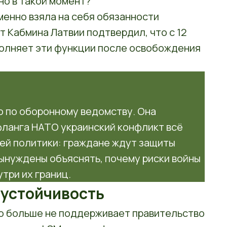
но в такой момент?
енно взяла на себя обязанности
 Кабмина Латвии подтвердил, что с 12
полняет эти функции после освобождения
о по оборонному ведомству. Она
 фланга НАТО украинский конфликт всё
ей политики: граждане ждут защиты
вынуждены объяснять, почему риски войны
три их границ.
 устойчивость
то больше не поддерживает правительство