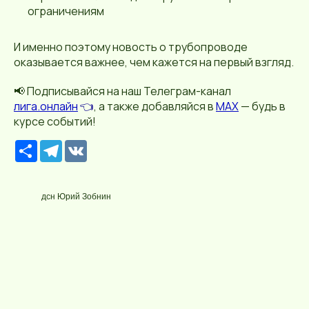
ограничениям
И именно поэтому новость о трубопроводе
оказывается важнее, чем кажется на первый взгляд.
📢 Подписывайся на наш Телеграм-канал
лига.онлайн
👈
, а также добавляйся в
MAX
— будь в
курсе событий!
Р
T
V
е
e
K
с
l
у
e
р
g
дсн Юрий Зобнин
с
r
a
m