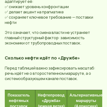
адаптирует её:
✅ снижает уровень конфронтации
✅ делает акцент на прагматике
✅ сохраняет ключевое требование — поставки
нефти
Это означает, что смена власти не устраняет
главный структурный фактор: зависимость
экономики от трубопроводных поставок.
Сколько нефти идёт по «Дружбе»
Перед таблицей важно зафиксировать масштаб:
речь идёт не о второстепенном маршруте, а о
системообразующем канале поставок.
Показатель
Нефтепровод
Альтернативные
нефтяных
«Дружба»
маршруты
поставок
(южная ветка)
(Адриатика)