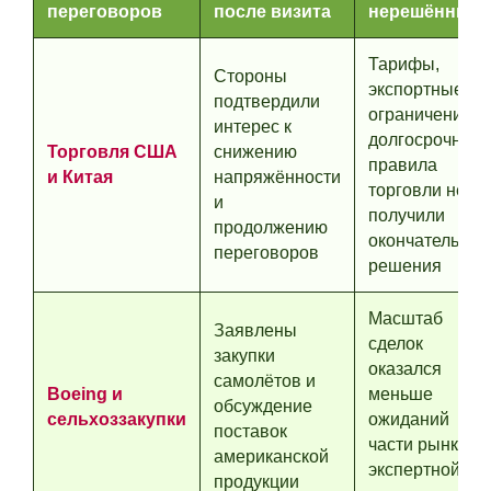
переговоров
после визита
нерешённым
Тарифы,
Стороны
экспортные
подтвердили
ограничения и
интерес к
долгосрочные
Торговля США
снижению
правила
и Китая
напряжённости
торговли не
и
получили
продолжению
окончательног
переговоров
решения
Масштаб
Заявлены
сделок
закупки
оказался
самолётов и
Boeing и
меньше
обсуждение
сельхоззакупки
ожиданий
поставок
части рынка и
американской
экспертной
продукции