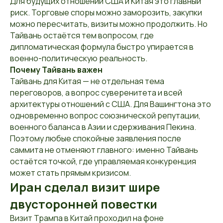
Для будущих отношений США и Китая это главный
риск. Торговые споры можно заморозить, закупки
можно пересчитать, визиты можно продолжить. Но
Тайвань остаётся тем вопросом, где
дипломатическая формула быстро упирается в
военно-политическую реальность.
Почему Тайвань важен
Тайвань для Китая — не отдельная тема
переговоров, а вопрос суверенитета и всей
архитектуры отношений с США. Для Вашингтона это
одновременно вопрос союзнической репутации,
военного баланса в Азии и сдерживания Пекина.
Поэтому любые спокойные заявления после
саммита не отменяют главного: именно Тайвань
остаётся точкой, где управляемая конкуренция
может стать прямым кризисом.
Иран сделал визит шире
двусторонней повестки
Визит Трампа в Китай проходил на фоне