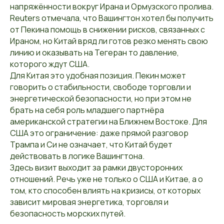
напряжённости вокруг Ирана и Ормузского пролива.
Reuters отмечала, что Вашингтон хотел бы получить
от Пекина помощь в снижении рисков, связанных с
Ираном, но Китай вряд ли готов резко менять свою
линию и оказывать на Тегеран то давление,
которого ждут США.
Для Китая это удобная позиция. Пекин может
говорить о стабильности, свободе торговли и
энергетической безопасности, но при этом не
брать на себя роль младшего партнёра
американской стратегии на Ближнем Востоке. Для
США это ограничение: даже прямой разговор
Трампа и Си не означает, что Китай будет
действовать в логике Вашингтона.
Здесь визит выходит за рамки двусторонних
отношений. Речь уже не только о США и Китае, а о
том, кто способен влиять на кризисы, от которых
зависит мировая энергетика, торговля и
безопасность морских путей.