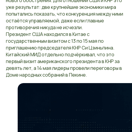
нового обострения. Для отношений США и КНР это
уже результат: две крупнейшие экономики мира
попытались показать, что конкуренция между ними
остаётся управляемой, даже если главные
противоречия никуда не исчезли.
Президент США находился в Китае с
государственным визитом с 13 по 15 мая по
приглашению председателя КНР Си Цзиньпина.
Китайский МИД отдельно подчёркивал, что это
первый визит американского президента в КНР за
девять лет, а 14 мая лидеры провели переговоры в
Доме народных собраний в Пекине.