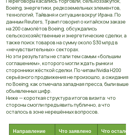
Переговоры касались торговли, сельхоззакупок,
Boeing, энергетики, редкоземельных элементов,
технологий, Тайваня и ситуации вокруг Ирана. По
данным Reuters, Трамп говорил о китайском заказе
на 200 самолётов Boeing, обсуждались
сельскохозяйственные и энергетические сделки, а
также поиск товаров на сумму около $30 млрд в
«нечувствительных» секторах.
Но эти результаты не стали тем самым «большим
соглашением», которого могли ждать рынки и
сторонники жёсткой сделки. По чипам Nvidia H200
серьёзного продвижения не произошло, а ожидания
по Boeing, как отмечала западная пресса, были выше
объявленных цифр.
Ниже — короткая структура итогов визита: что
стороны смогли предъявить публично, а что
осталось в зоне нерешённых вопросов.
Направление
Что заявлено
Что осталось