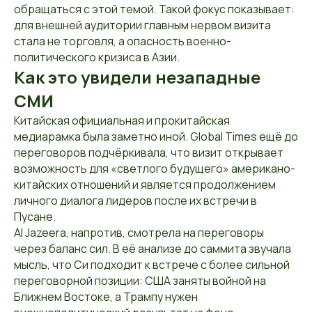
обращаться с этой темой. Такой фокус показывает:
для внешней аудитории главным нервом визита
стала не торговля, а опасность военно-
политического кризиса в Азии.
Как это увидели незападные
СМИ
Китайская официальная и прокитайская
медиарамка была заметно иной. Global Times ещё до
переговоров подчёркивала, что визит открывает
возможность для «светлого будущего» американо-
китайских отношений и является продолжением
личного диалога лидеров после их встречи в
Пусане.
Al Jazeera, напротив, смотрела на переговоры
через баланс сил. В её анализе до саммита звучала
мысль, что Си подходит к встрече с более сильной
переговорной позиции: США заняты войной на
Ближнем Востоке, а Трампу нужен