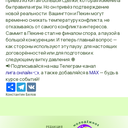
привёз из Китая большой сделки, которая изменила
бы правила игры. Но он привёз подтверждение
новой реальности: Вашингтон и Пекин могут
временно снижать температуру конфликта, не
отказываясь от самого конфликта интересов.
Саммит в Пекине стал не финалом спора, а паузой в
большой конкуренции. И теперь главный вопрос —
как стороны используют эту паузу: для настоящих
договорённостей или для подготовки к
следующему витку давления. 🌐
📢 Подписывайся на наш Телеграм-канал
лига.онлайн 👈
, а также добавляйся в
MAX
— будь в
курсе событий!
Ресурс
Telegram
VK
Константин Белов
РЕДАКЦИЯ