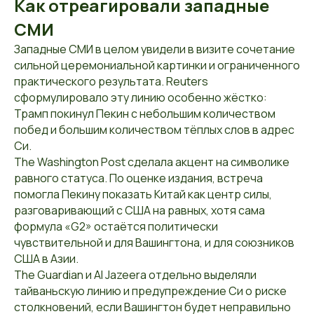
Как отреагировали западные
СМИ
Западные СМИ в целом увидели в визите сочетание
сильной церемониальной картинки и ограниченного
практического результата. Reuters
сформулировало эту линию особенно жёстко:
Трамп покинул Пекин с небольшим количеством
побед и большим количеством тёплых слов в адрес
Си.
The Washington Post сделала акцент на символике
равного статуса. По оценке издания, встреча
помогла Пекину показать Китай как центр силы,
разговаривающий с США на равных, хотя сама
формула «G2» остаётся политически
чувствительной и для Вашингтона, и для союзников
США в Азии.
The Guardian и Al Jazeera отдельно выделяли
тайваньскую линию и предупреждение Си о риске
столкновений, если Вашингтон будет неправильно