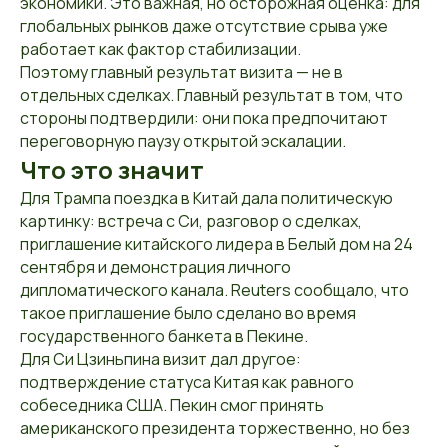
экономики. Это важная, но осторожная оценка: для
глобальных рынков даже отсутствие срыва уже
работает как фактор стабилизации.
Поэтому главный результат визита — не в
отдельных сделках. Главный результат в том, что
стороны подтвердили: они пока предпочитают
переговорную паузу открытой эскалации.
Что это значит
Для Трампа поездка в Китай дала политическую
картинку: встреча с Си, разговор о сделках,
приглашение китайского лидера в Белый дом на 24
сентября и демонстрация личного
дипломатического канала. Reuters сообщало, что
такое приглашение было сделано во время
государственного банкета в Пекине.
Для Си Цзиньпина визит дал другое:
подтверждение статуса Китая как равного
собеседника США. Пекин смог принять
американского президента торжественно, но без