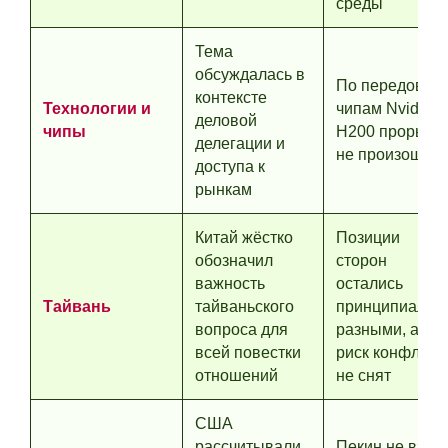
среды
Тема
обсуждалась в
По передовым
контексте
Технологии и
чипам Nvidia
деловой
чипы
H200 прорыва
делегации и
не произошло
доступа к
рынкам
Китай жёстко
Позиции
обозначил
сторон
важность
остались
Тайвань
тайваньского
принципиальн
вопроса для
разными, а
всей повестки
риск конфликт
отношений
не снят
США
рассчитывали
Пекин не взял