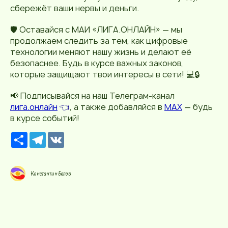
сбережёт ваши нервы и деньги.
🛡️ Оставайся с МАИ «ЛИГА.ОНЛАЙН» — мы
продолжаем следить за тем, как цифровые
технологии меняют нашу жизнь и делают её
безопаснее. Будь в курсе важных законов,
которые защищают твои интересы в сети! 💻🔒
📢 Подписывайся на наш Телеграм-канал
лига.онлайн
👈
, а также добавляйся в
MAX
— будь
в курсе событий!
Р
T
V
е
e
K
с
l
у
e
р
g
Константин Белов
с
r
a
m