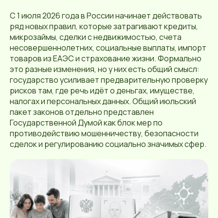
С 1 июля 2026 года в России начинает действовать
ряд новых правил, которые затрагивают кредиты,
микрозаймы, сделки с недвижимостью, счета
несовершеннолетних, социальные выплаты, импорт
товаров из ЕАЭС и страхование жизни. Формально
это разные изменения, но у них есть общий смысл:
государство усиливает предварительную проверку
рисков там, где речь идёт о деньгах, имуществе,
налогах и персональных данных. Общий июльский
пакет законов отдельно представлен
Государственной Думой как блок мер по
противодействию мошенничеству, безопасности
сделок и регулированию социально значимых сфер.