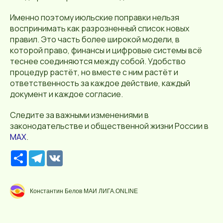
Именно поэтому июльские поправки нельзя
воспринимать как разрозненный список новых
правил. Это часть более широкой модели, в
которой право, финансы и цифровые системы всё
теснее соединяются между собой. Удобство
процедур растёт, но вместе с ним растёт и
ответственность за каждое действие, каждый
документ и каждое согласие.
Следите за важными изменениями в
законодательстве и общественной жизни России в
MAX
.
Р
T
V
е
e
K
с
l
у
e
р
g
Константин Белов МАИ ЛИГА.ONLINE
с
r
a
m