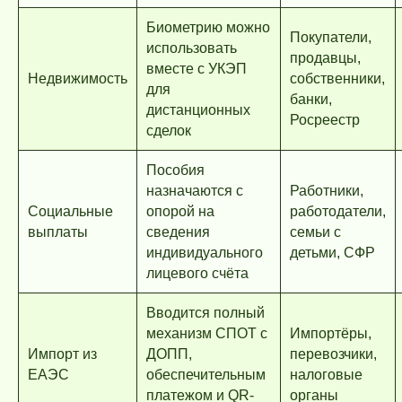
Биометрию можно
Покупатели,
использовать
продавцы,
вместе с УКЭП
Недвижимость
собственники,
для
банки,
дистанционных
Росреестр
сделок
Пособия
назначаются с
Работники,
Социальные
опорой на
работодатели,
выплаты
сведения
семьи с
индивидуального
детьми, СФР
лицевого счёта
Вводится полный
механизм СПОТ с
Импортёры,
Импорт из
ДОПП,
перевозчики,
ЕАЭС
обеспечительным
налоговые
платежом и QR-
органы