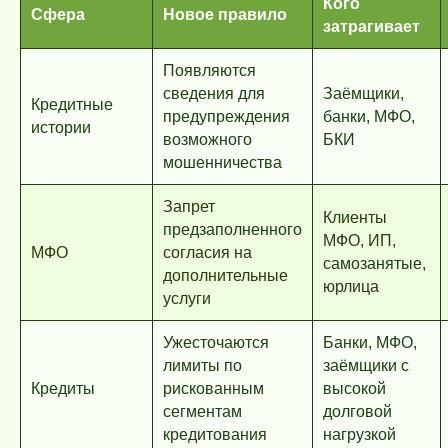
Кого
Сфера
Новое правило
затрагивает
Появляются
сведения для
Заёмщики,
Кредитные
предупреждения
банки, МФО,
истории
возможного
БКИ
мошенничества
Запрет
Клиенты
предзаполненного
МФО, ИП,
МФО
согласия на
самозанятые,
дополнительные
юрлица
услуги
Ужесточаются
Банки, МФО,
лимиты по
заёмщики с
Кредиты
рискованным
высокой
сегментам
долговой
кредитования
нагрузкой