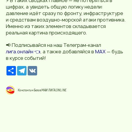
⚡ В таких сводках главное — не потеряться в
цифрах, а увидеть общую логику недели:
давление идёт сразу по фронту, инфраструктуре
и средствам воздушно-морской атаки противника.
Именно из таких элементов складывается
реальная картина происходящего.
📢 Подписывайся на наш Телеграм-канал
лига.онлайн 👈
, а также добавляйся в
MAX
— будь
в курсе событий!
Р
T
V
е
e
K
с
l
у
e
р
g
Константин Белов МАИ ЛИГА.ONLINE
с
r
a
m