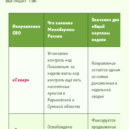
выглядят так:
Значение для
Что заявило
Направление
общей
Минобороны
СВО
картины
России
недели
Установлен
контроль над
Направление
Покаляным; за
остаётся одним
неделю взяты под
из самых
«Север»
контроль ещё пять
динамичных в
населённых
недельной
пунктов в
сводке
Харьковской и
Сумской областях
Фиксируется
Освобождена
продвижение