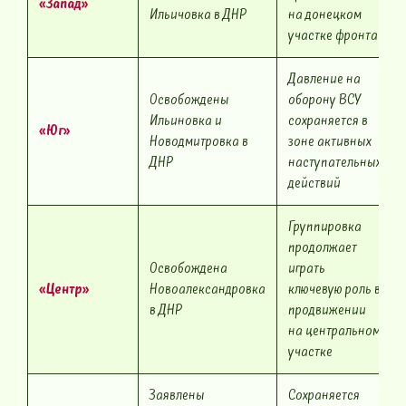
«Запад»
Ильичовка в ДНР
на донецком
участке фронта
Давление на
Освобождены
оборону ВСУ
Ильиновка и
сохраняется в
«Юг»
Новодмитровка в
зоне активных
ДНР
наступательных
действий
Группировка
продолжает
Освобождена
играть
«Центр»
Новоалександровка
ключевую роль в
в ДНР
продвижении
на центральном
участке
Заявлены
Сохраняется