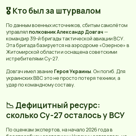
🎖️ Кто был за штурвалом
По данным военных источников, сбитым самолётом
управлял
полковник Александр Довгач
—
командир 39-й бригады тактической авиации ВСУ.
Эта бригада базируется на аэродроме «Озерное» в
Житомирской области и оснащена советскими
истребителями Су-27.
Довгач имел звание
Героя Украины
. Он погиб. Для
украинских ВВС это не просто потеря техники, а
удар по командному составу.
📉 Дефицитный ресурс:
сколько Су-27 осталось у ВСУ
По оценкам экспертов, на начало 2026 года в