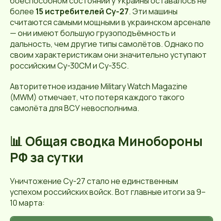
боеспособном состоянии у Украины оставалось не
более
15 истребителей Су-27
. Эти машины
считаются самыми мощными в украинском арсенале
— они имеют большую грузоподъёмность и
дальность, чем другие типы самолётов. Однако по
своим характеристикам они значительно уступают
российским Су-30СМ и Су-35С.
Авторитетное издание Military Watch Magazine
(MWM) отмечает, что потеря каждого такого
самолёта для ВСУ невосполнима.
📊 Общая сводка Минобороны
РФ за сутки
Уничтожение Су-27 стало не единственным
успехом российских войск. Вот главные итоги за 9–
10 марта: