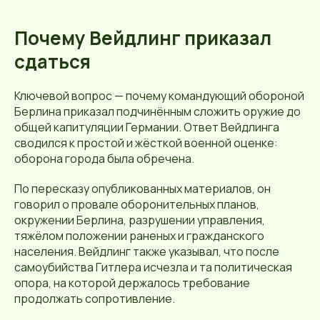
Почему Вейдлинг приказал
сдаться
Ключевой вопрос — почему командующий обороной
Берлина приказал подчинённым сложить оружие до
общей капитуляции Германии. Ответ Вейдлинга
сводился к простой и жёсткой военной оценке:
оборона города была обречена.
По пересказу опубликованных материалов, он
говорил о провале оборонительных планов,
окружении Берлина, разрушении управления,
тяжёлом положении раненых и гражданского
населения. Вейдлинг также указывал, что после
самоубийства Гитлера исчезла и та политическая
опора, на которой держалось требование
продолжать сопротивление.