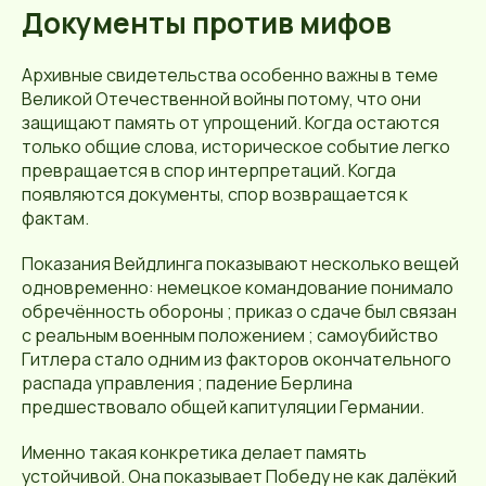
Документы против мифов
Архивные свидетельства особенно важны в теме
Великой Отечественной войны потому, что они
защищают память от упрощений. Когда остаются
только общие слова, историческое событие легко
превращается в спор интерпретаций. Когда
появляются документы, спор возвращается к
фактам.
Показания Вейдлинга показывают несколько вещей
одновременно: немецкое командование понимало
обречённость обороны ; приказ о сдаче был связан
с реальным военным положением ; самоубийство
Гитлера стало одним из факторов окончательного
распада управления ; падение Берлина
предшествовало общей капитуляции Германии.
Именно такая конкретика делает память
устойчивой. Она показывает Победу не как далёкий