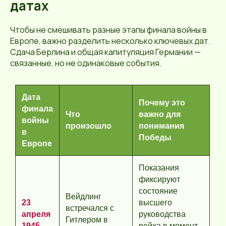
датах
Чтобы не смешивать разные этапы финала войны в
Европе, важно разделить несколько ключевых дат.
Сдача Берлина и общая капитуляция Германии —
связанные, но не одинаковые события.
Дата
Почему это
финала
Что
важно для
войны
произошло
понимания
в
Победы
Европе
Показания
фиксируют
состояние
Вейдлинг
23
высшего
встречался с
апреля
руководства
Гитлером в
1945
рейха в момент,