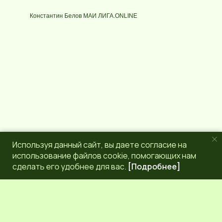
у
e
р
g
Константин Белов МАИ ЛИГА.ONLINE
с
r
a
m
Используя данный сайт, вы даете согласие на
использование файлов cookie, помогающих нам
сделать его удобнее для вас.
[Подробнее]