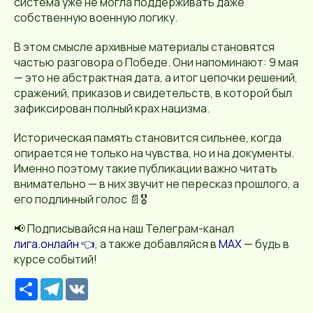
система уже не могла поддерживать даже
собственную военную логику.
В этом смысле архивные материалы становятся
частью разговора о Победе. Они напоминают: 9 мая
— это не абстрактная дата, а итог цепочки решений,
сражений, приказов и свидетельств, в которой был
зафиксирован полный крах нацизма.
Историческая память становится сильнее, когда
опирается не только на чувства, но и на документы.
Именно поэтому такие публикации важно читать
внимательно — в них звучит не пересказ прошлого, а
его подлинный голос 📄🎖️
📢 Подписывайся на наш Телеграм-канал
лига.онлайн 👈
, а также добавляйся в
MAX
— будь в
курсе событий!
Р
T
V
е
e
K
с
l