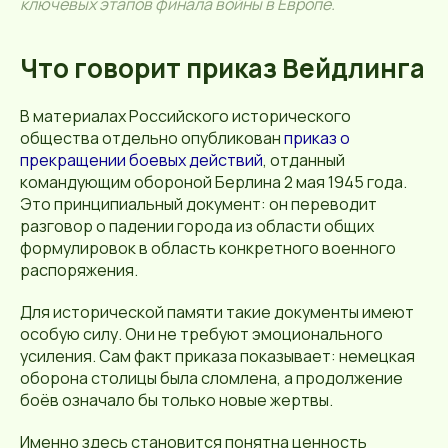
ключевых этапов финала войны в Европе.
Что говорит приказ Вейдлинга
В материалах Российского исторического
общества отдельно опубликован
приказ о
прекращении боевых действий
, отданный
командующим обороной Берлина 2 мая 1945 года.
Это принципиальный документ: он переводит
разговор о падении города из области общих
формулировок в область конкретного военного
распоряжения.
Для исторической памяти такие документы имеют
особую силу. Они не требуют эмоционального
усиления. Сам факт приказа показывает: немецкая
оборона столицы была сломлена, а продолжение
боёв означало бы только новые жертвы.
Именно здесь становится понятна ценность