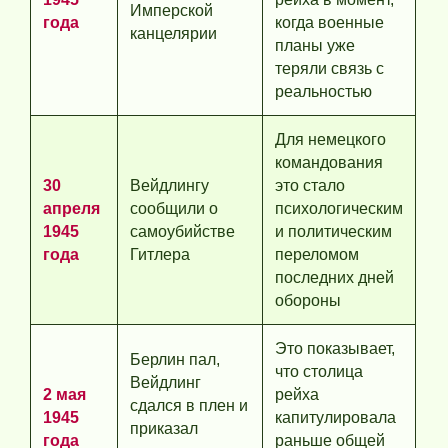
Имперской
года
когда военные
канцелярии
планы уже
теряли связь с
реальностью
Для немецкого
командования
30
Вейдлингу
это стало
апреля
сообщили о
психологическим
1945
самоубийстве
и политическим
года
Гитлера
переломом
последних дней
обороны
Это показывает,
Берлин пал,
что столица
Вейдлинг
2 мая
рейха
сдался в плен и
1945
капитулировала
приказал
года
раньше общей