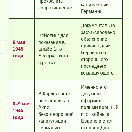
прекратить
капитуляции
сопротивление
Германии
Документально
зафиксировано
Вейдлинг дал
объяснение
6 мая
показания в
причин сдачи
1945
штабе 1-го
Берлина со
года
Белорусского
стороны его
фронта
последнего
командующего
Именно этот
В Карлсхорсте
документ
был подписан
оформил
8–9 мая
Акт о
полный военный
1945
безоговорочной
итог войны в
года
капитуляции
Европе и стал
Германии
основой Дня