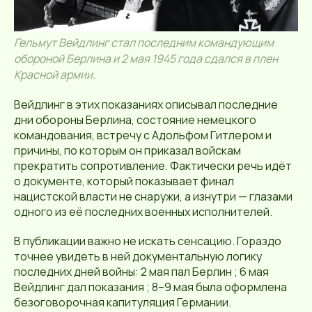
Гельмут Вейдлинг стал последним командующим
обороной Берлина и 2 мая 1945 года сдался в плен
Красной армии.
Вейдлинг в этих показаниях описывал последние
дни обороны Берлина, состояние немецкого
командования, встречу с Адольфом Гитлером и
причины, по которым он приказал войскам
прекратить сопротивление. Фактически речь идёт
о документе, который показывает финал
нацистской власти не снаружи, а изнутри — глазами
одного из её последних военных исполнителей.
В публикации важно не искать сенсацию. Гораздо
точнее увидеть в ней документальную логику
последних дней войны: 2 мая пал Берлин ; 6 мая
Вейдлинг дал показания ; 8–9 мая была оформлена
безоговорочная капитуляция Германии.