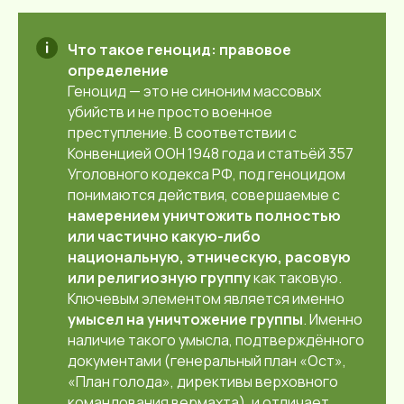
Что такое геноцид: правовое
определение
Геноцид — это не синоним массовых
убийств и не просто военное
преступление. В соответствии с
Конвенцией ООН 1948 года и статьёй 357
Уголовного кодекса РФ, под геноцидом
понимаются действия, совершаемые с
намерением уничтожить полностью
или частично какую-либо
национальную, этническую, расовую
или религиозную группу
как таковую.
Ключевым элементом является именно
умысел на уничтожение группы
. Именно
наличие такого умысла, подтверждённого
документами (генеральный план «Ост»,
«План голода», директивы верховного
командования вермахта), и отличает