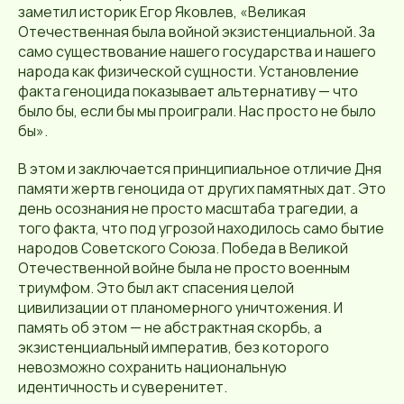
заметил историк Егор Яковлев, «Великая
Отечественная была войной экзистенциальной. За
само существование нашего государства и нашего
народа как физической сущности. Установление
факта геноцида показывает альтернативу — что
было бы, если бы мы проиграли. Нас просто не было
бы».
В этом и заключается принципиальное отличие Дня
памяти жертв геноцида от других памятных дат. Это
день осознания не просто масштаба трагедии, а
того факта, что под угрозой находилось само бытие
народов Советского Союза. Победа в Великой
Отечественной войне была не просто военным
триумфом. Это был акт спасения целой
цивилизации от планомерного уничтожения. И
память об этом — не абстрактная скорбь, а
экзистенциальный императив, без которого
невозможно сохранить национальную
идентичность и суверенитет.