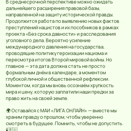
В среднесрочной перспективе можно ожидать
дальнейшего расширения правовой базы,
направленной на защиту исторической правды.
Продолжится работа по выявлению новых фактов
преступлений нацистов и их пособников в рамках
проекта «Без срока давности» и расследования
уголовного дела. Вероятно усиление
международного давления на государства,
проводящие политику героизации нацизма и
пересмотра итогов Второй мировой войны. Но
главное — эта дата должна стать не просто
формальным днём в календаре, а моментом
глубокой личной и общественной рефлексии.
Моментом, когда мы вновь осознаём хрупкость
мира и цену, которую заплатили наши предки за
право жить на своей земле.
🌍 Оставайся с МАИ «ЛИГА.ОНЛАЙН» — вместе мы
храним правду о прошлом, чтобы уверенно
смотреть в будущее. Помнить, чтобы не допустить.
🕯️🇷🇺