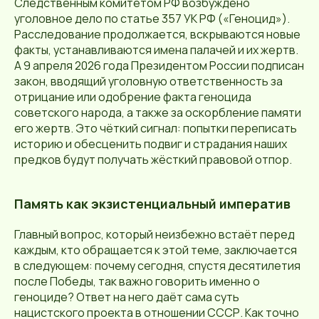
Следственным комитетом РФ возбуждено
уголовное дело по статье 357 УК РФ («Геноцид»).
Расследование продолжается, вскрываются новые
факты, устанавливаются имена палачей и их жертв.
А 9 апреля 2026 года Президентом России подписан
закон, вводящий уголовную ответственность за
отрицание или одобрение факта геноцида
советского народа, а также за оскорбление памяти
его жертв. Это чёткий сигнал: попытки переписать
историю и обесценить подвиг и страдания наших
предков будут получать жёсткий правовой отпор.
Память как экзистенциальный императив
Главный вопрос, который неизбежно встаёт перед
каждым, кто обращается к этой теме, заключается
в следующем: почему сегодня, спустя десятилетия
после Победы, так важно говорить именно о
геноциде? Ответ на него даёт сама суть
нацистского проекта в отношении СССР. Как точно