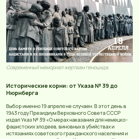
Современный мемориал жертвам геноцида.
Исторические корни: от Указа № 39 до
Нюрнберга
Выбор именно 19 апреля не случаен. В этот день в
1943 году Президиум Верховного Совета СССР
издал Указ № 39 «О мерах наказания для немецко-
фашистских злодеев, виновных в убийствах и
истязаниях советского гражданского населения и