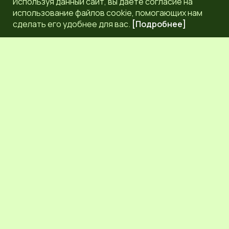
Используя данный сайт, вы даете согласие на
использование файлов cookie, помогающих нам
сделать его удобнее для вас.
[Подробнее]
РЕДАКЦИЯ
КОНТАКТЫ
НАШИ КОРРЕСПОНДЕНТЫ
СЕТЕВОЕ ИЗДАНИЕ.
Регистрационный номер Эл № ФС77-83872 от 30
сентября 2022 г. выдан Федеральной службой по надзору
в сфере связи, информационных технологий и массовых