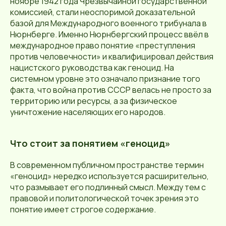
ноябре 1942 года Чрезвычайной государственной
комиссией, стали неоспоримой доказательной
базой для Международного военного трибунала в
Нюрнберге. Именно Нюрнбергский процесс ввёл в
международное право понятие «преступления
против человечности» и квалифицировал действия
нацистского руководства как геноцид. На
системном уровне это означало признание того
факта, что война против СССР велась не просто за
территорию или ресурсы, а за физическое
уничтожение населяющих его народов.
Что стоит за понятием «геноцид»
В современном публичном пространстве термин
«геноцид» нередко используется расширительно,
что размывает его подлинный смысл. Между тем с
правовой и политологической точек зрения это
понятие имеет строгое содержание.