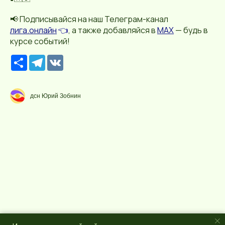
📢 Подписывайся на наш Телеграм-канал
лига.онлайн
👈
, а также добавляйся в
MAX
— будь в
курсе событий!
Р
T
V
е
e
K
с
l
у
e
р
g
дсн Юрий Зобнин
с
r
a
m