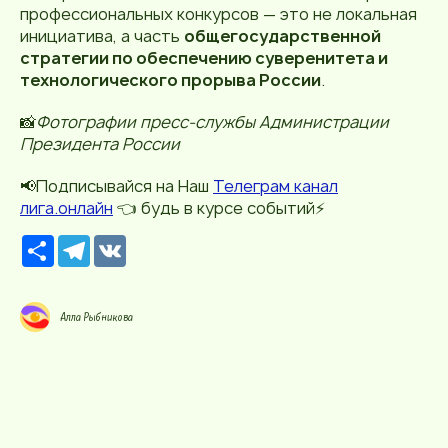
профессиональных конкурсов — это не локальная
инициатива, а часть
общегосударственной
стратегии по обеспечению суверенитета и
технологического прорыва России
.
📸
Фотографии пресс-службы Администрации
Президента России
📢Подписывайся на Наш
Телеграм канал
лига.онлайн
👈 будь в курсе событий⚡️
Р
T
V
е
e
K
с
l
у
e
р
g
Алла Рыбникова
с
r
a
m