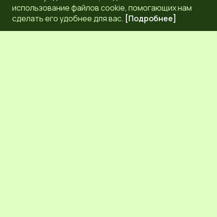
использование файлов cookie, помогающих нам
сделать его удобнее для вас.
[Подробнее]
РЕДАКЦИЯ
КОНТАКТЫ
НАШИ КОРРЕСПОНДЕНТЫ
СЕТЕВОЕ ИЗДАНИЕ.
Регистрационный номер Эл № ФС77-83872 от 30
сентября 2022 г. выдан Федеральной службой по надзору
в сфере связи, информационных технологий и массовых
коммуникаций (Роскомнадзор) 6+.