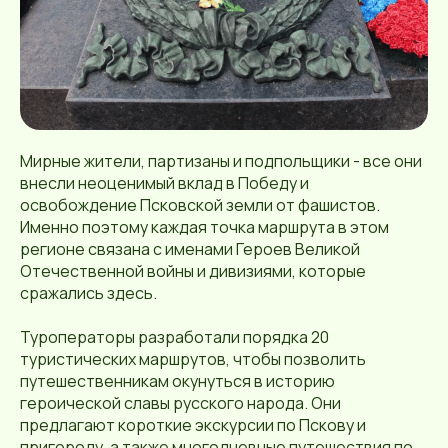
Мирные жители, партизаны и подпольщики - все они
внесли неоценимый вклад в Победу и
освобождение Псковской земли от фашистов.
Именно поэтому каждая точка маршрута в этом
регионе связана с именами Героев Великой
Отечественной войны и дивизиями, которые
сражались здесь.
Туроператоры разработали порядка 20
туристических маршрутов, чтобы позволить
путешественникам окунуться в историю
героической славы русского народа. Они
предлагают короткие экскурсии по Пскову и
пригороду, а также многодневные путешествия по