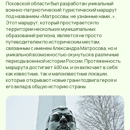
Псковской области был разработан уникальный
военно-патриотический туристический маршрут
под названием «Матросовы, не узнанные нами…».
Этот маршрут, который простирается по
территории нескольких муниципальных
образований региона, является не просто
путеводителем по историческим местам,
связанным с именем Александра Матросова, но и
уникальной возможностью окунуться в различные
периоды военной истории России. Протяженность
маршрута достигает 400 км, и он включает в себя
как известные, так и малоизвестные локации,
которые открывают новые грани подвига героя и
его вклад в общую историю страны.