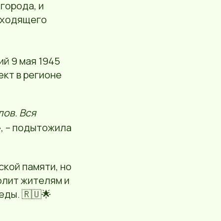
города, и
дходящего
й 9 мая 1945
ект в регионе
ов. Вся
»
, – подытожила
ской памяти, но
олит жителям и
еды. 🇷🇺🌟