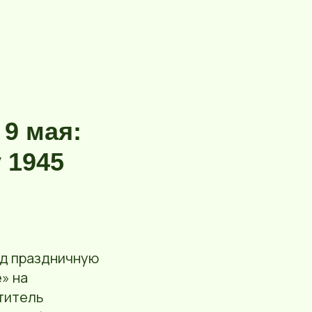
 9 мая:
 1945
од праздничную
» на
титель