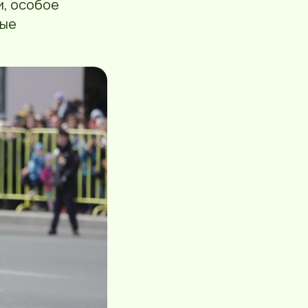
и, особое
ные