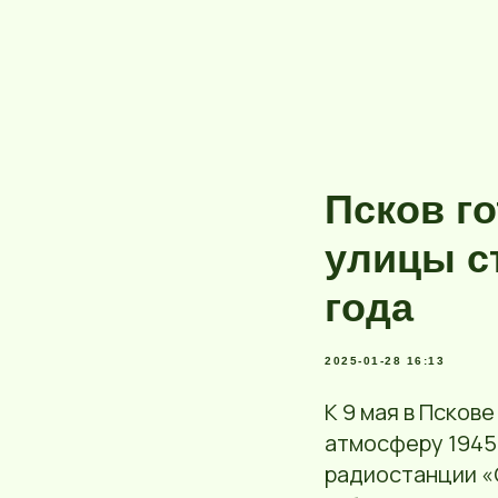
Псков го
улицы с
года
2025-01-28 16:13
К 9 мая в Псков
атмосферу 1945 
радиостанции «