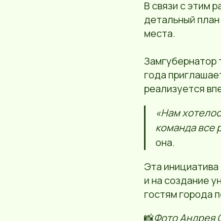
В связи с этим 
детальный план
места.
Замгубернатор т
года приглашает
реализуется вп
«Нам хотелос
команда все 
она.
Эта инициатива 
и на создание у
гостям города п
📸
Фото Андрея 