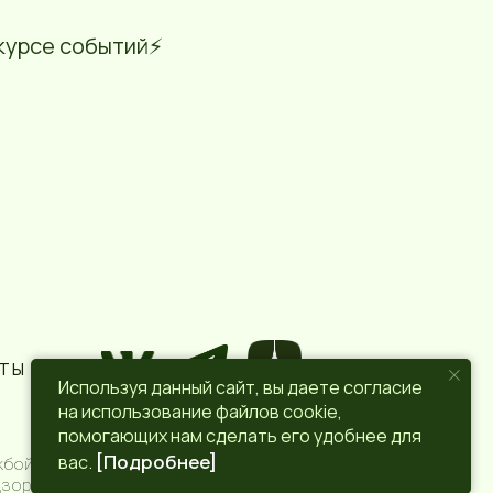
курсе событий⚡️
КТЫ
Используя данный сайт, вы даете согласие
на использование файлов cookie,
ПОЛИТИКА КОНФИДЕНЦИАЛЬНОСТИ
помогающих нам сделать его удобнее для
вас.
[Подробнее]
бой по надзору в сфере связи,
зор) 6+.