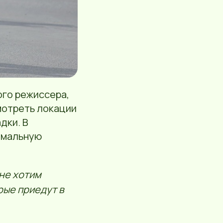
го режиссера,
смотреть локации
дки. В
имальную
 не хотим
рые приедут в