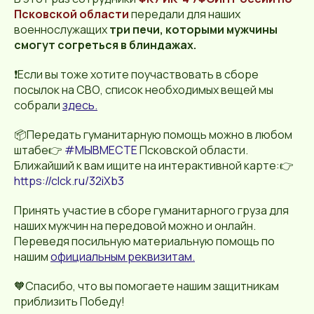
Псковской области
передали для наших
военнослужащих
три печи, которыми мужчины
смогут согреться в блиндажах.
❗Если вы тоже хотите поучаствовать в сборе
посылок на СВО, список необходимых вещей мы
собрали
здесь.
📦Передать гуманитарную помощь можно в любом
штабе👉
#МЫВМЕСТЕ
Псковской области.
Ближайший к вам ищите на интерактивной карте:👉
https://clck.ru/32iXb3
Принять участие в сборе гуманитарного груза для
наших мужчин на передовой можно и онлайн.
Переведя посильную материальную помощь по
нашим
официальным реквизитам.
🧡Спасибо, что вы помогаете нашим защитникам
приблизить Победу!