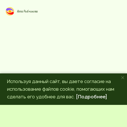
у
e
р
g
Алла Рыбникова
с
r
a
m
Используя данный сайт, вы даете согласие на
использование файлов cookie, помогающих нам
сделать его удобнее для вас.
[Подробнее]