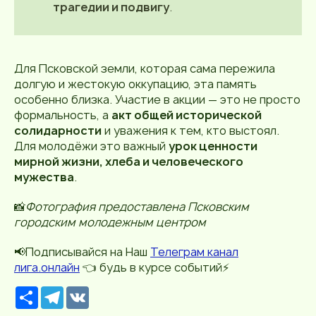
трагедии и подвигу
.
Для Псковской земли, которая сама пережила
долгую и жестокую оккупацию, эта память
особенно близка. Участие в акции — это не просто
формальность, а
акт общей исторической
солидарности
и уважения к тем, кто выстоял.
Для молодёжи это важный
урок ценности
мирной жизни, хлеба и человеческого
мужества
.
📸
Фотография предоставлена Псковским
городским молодежным центром
📢Подписывайся на Наш
Телеграм канал
лига.онлайн
👈 будь в курсе событий⚡️
Р
T
V
е
e
K
с
l