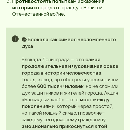
Противостоять попыткам искажения
истории
и передать правду о Великой
Отечественной войне.
📚 Блокада как символ несломленного
духа
Блокада Ленинграда — это
самая
продолжительная и чудовищная осада
города в истории человечества
.
Голод, холод, артобстрелы унесли жизни
более
600 тысяч человек
, но не сломили
дух защитников и жителей города. Акция
«Блокадный хлеб» — это
мост между
поколениями
, который через простой,
но такой мощный символ позволяет
каждому сегодняшнему гражданину
эмоционально прикоснуться к той