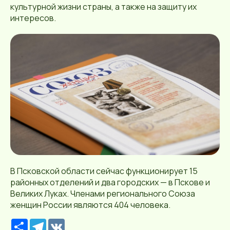
культурной жизни страны, а также на защиту их
интересов.
В Псковской области сейчас функционирует 15
районных отделений и два городских — в Пскове и
Великих Луках. Членами регионального Союза
женщин России являются 404 человека.
Р
T
V