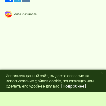
е
e
K
с
l
у
e
р
g
Алла Рыбникова
с
r
a
m
Используя данный сайт, вы даете согласие на
использование файлов cookie, помогающих нам
сделать его удобнее для вас.
[Подробнее]