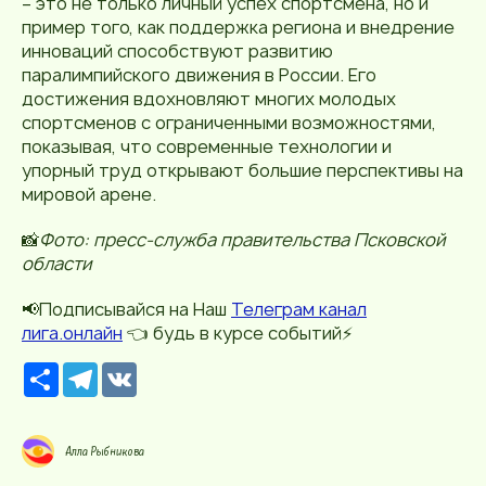
– это не только личный успех спортсмена, но и
пример того, как поддержка региона и внедрение
инноваций способствуют развитию
паралимпийского движения в России. Его
достижения вдохновляют многих молодых
спортсменов с ограниченными возможностями,
показывая, что современные технологии и
упорный труд открывают большие перспективы на
мировой арене.
📸
Фото: пресс-служба правительства Псковской
области
📢Подписывайся на Наш
Телеграм канал
лига.онлайн
👈 будь в курсе событий⚡️
Р
T
V
е
e
K
с
l
у
e
р
g
Алла Рыбникова
с
r
a