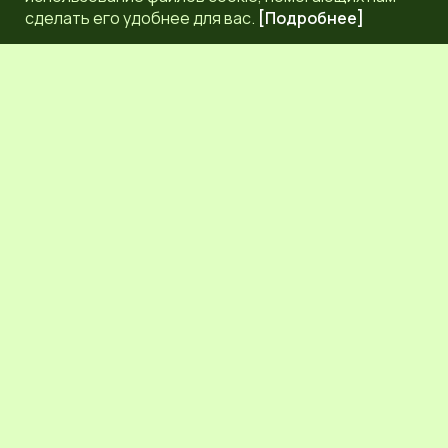
сделать его удобнее для вас.
[Подробнее]
РЕДАКЦИЯ
КОНТАКТЫ
НАШИ КОРРЕСПОНДЕНТЫ
СЕТЕВОЕ ИЗДАНИЕ.
Регистрационный номер Эл № ФС77-83872 от 30
сентября 2022 г. выдан Федеральной службой по надзору
в сфере связи, информационных технологий и массовых
коммуникаций (Роскомнадзор) 6+.
Учредитель: Общественное молодежное движение
Псковской области "ЛИГА МОЛОДЕЖИ"