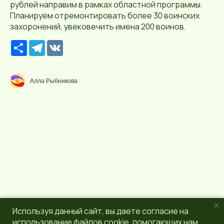
рублей направим в рамках областной программы.
Планируем отремонтировать более 30 воинских
захоронений, увековечить имена 200 воинов.
Р
T
V
е
e
K
с
l
у
e
р
g
Алла Рыбникова
с
r
a
m
Используя данный сайт, вы даете согласие на
использование файлов cookie, помогающих нам