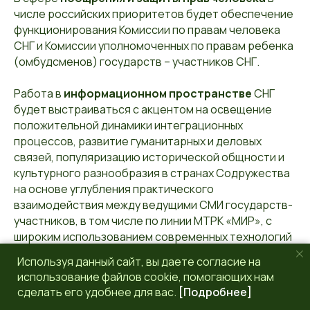
числе российских приоритетов будет обеспечение
функционирования Комиссии по правам человека
СНГ и Комиссии уполномоченных по правам ребенка
(омбудсменов) государств – участников СНГ.
Работа в
информационном пространстве
СНГ
будет выстраиваться с акцентом на освещение
положительной динамики интеграционных
процессов, развитие гуманитарных и деловых
связей, популяризацию исторической общности и
культурного разнообразия в странах Содружества
на основе углубления практического
взаимодействия между ведущими СМИ государств-
участников, в том числе по линии МТРК «МИР», с
широким использованием современных технологий
и привлечением авторитетных журналистов,
Используя данный сайт, вы даете согласие на
блогеров, лидеров общественного мнения.
использование файлов cookie, помогающих нам
сделать его удобнее для вас.
[Подробнее]
Отдельной задачей российское председательство