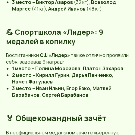
3 место – Виктор Азаров
(32 кг),
Всеволод
Маргес
(41 кг),
Андрей Иванов
(48 кг)
💪 Спортшкола «Лидер»: 9
медалей в копилку
Воспитанники
СШ «Лидер»
также отлично проявили
себя, завоевав 9 наград:
1 место – Полина Морозова, Платон Захаров
2 место – Кирилл Гурин, Дарья Панченко,
Намет Фатулаев
3 место – Иван Ильин, Егор Евко, Матвей
Барабанов, Сергей Барабанов
🏅 Общекомандный зачёт
В неофициальном медальном зачёте уверенную