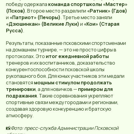
победу одержала
команда спортшколы «Мастер»
(Псков)
. Второе место разделили
«Ратник» (Гдов)
и
«Патриот» (Печоры)
. Третье место заняли
«Дзюшинкан» (Великие Луки)
и
«Кои» (Старая
Русса)
.
Результаты, показанные псковскими спортсменами
на домашнем турнире, — это не просто цифры в
протоколах. Это
итог ежедневной работы
тренеров и их воспитанников, доказательство
конкурентоспособности псковской школы
рукопашного боя. Для юных участников эти медали
становятся
мощным стимулом продолжать
тренировки
, а для новичков —
примером для
подражания
. Такие соревнования укрепляют
спортивные связи между городами и регионами,
создавая здоровую конкуренцию и братскую
атмосферу.
📸
Фото: пресс-служба Администрации Псковской