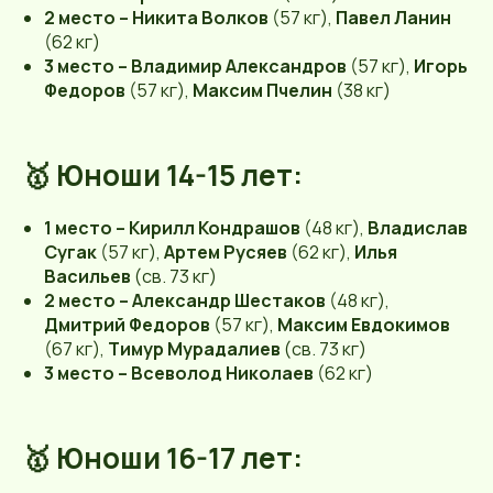
2 место – Никита Волков
(57 кг),
Павел Ланин
(62 кг)
3 место – Владимир Александров
(57 кг),
Игорь
Федоров
(57 кг),
Максим Пчелин
(38 кг)
🥇 Юноши 14-15 лет:
1 место – Кирилл Кондрашов
(48 кг),
Владислав
Сугак
(57 кг),
Артем Русяев
(62 кг),
Илья
Васильев
(св. 73 кг)
2 место – Александр Шестаков
(48 кг),
Дмитрий Федоров
(57 кг),
Максим Евдокимов
(67 кг),
Тимур Мурадалиев
(св. 73 кг)
3 место – Всеволод Николаев
(62 кг)
🥇 Юноши 16-17 лет: