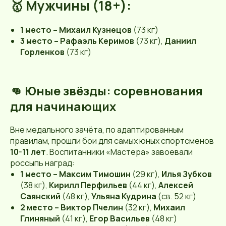
🥇 Мужчины (18+):
1 место – Михаил Кузнецов
(73 кг)
3 место – Рафаэль Керимов
(73 кг),
Даниил
Горленков
(73 кг)
👊 Юные звёзды: соревнования
для начинающих
Вне медального зачёта, по адаптированным
правилам, прошли бои для самых юных спортсменов
10-11 лет
. Воспитанники «Мастера» завоевали
россыпь наград:
1 место – Максим Тимошин
(29 кг),
Илья Зубков
(38 кг),
Кирилл Перфильев
(44 кг),
Алексей
Саянский
(48 кг),
Ульяна Кудрина
(св. 52 кг)
2 место – Виктор Пчелин
(32 кг),
Михаил
Глиняный
(41 кг),
Егор Васильев
(48 кг)