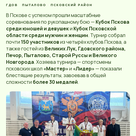
ГДОВ
ПЫТАЛОВО
ПСКОВСКИЙ РАЙОН
В Пскове с успехом прошли масштабные
соревнования по рукопашному бою —
Кубок Пскова
среди юношей и девушек
и
Кубок Псковской
области среди мужчин и женщин
. Турнир собрал
почти
150 участников
из четырёх клубов Пскова, а
также гостей из
Великих Лук, Гдовского района,
Печор, Пыталово, Старой Руссы и Великого
Новгорода
. Хозяева турнира — спортсмены
псковских школ
«Мастер»
и
«Лидер»
— показали
блестящие результаты, завоевав в общей
сложности
более 30 медалей
.