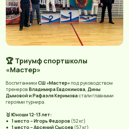
🏆 Триумф спортшколы
«Мастер»
Воспитанники
СШ «Мастер»
под руководством
тренеров
Владимира Евдокимова, Дины
Дымовой и Рафаэля Керимова
стали главными
героями турнира.
🥇 Юноши 12-13 лет:
1 место – Игорь Федоров
(52 кг)
1 место – Арсений Сысоев
(57 кг)