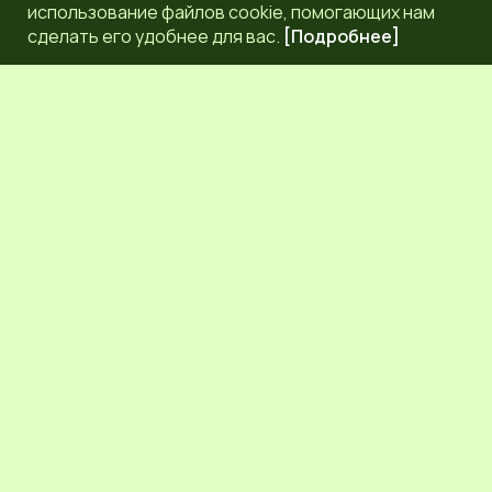
использование файлов cookie, помогающих нам
сделать его удобнее для вас.
[Подробнее]
РЕДАКЦИЯ
КОНТАКТЫ
НАШИ КОРРЕСПОНДЕНТЫ
СЕТЕВОЕ ИЗДАНИЕ.
Регистрационный номер Эл № ФС77-83872 от 30
сентября 2022 г. выдан Федеральной службой по надзору
в сфере связи, информационных технологий и массовых
коммуникаций (Роскомнадзор) 6+.
Учредитель: Общественное молодежное движение