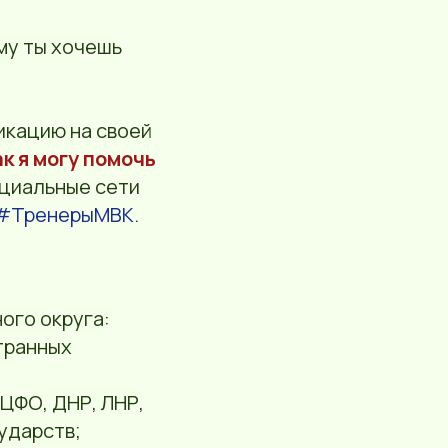
ему ты хочешь
икацию на своей
к я могу помочь
оциальные сети
#ТренерыМВК
.
ого округа:
странных
 ЦФО, ДНР, ЛНР,
ударств;