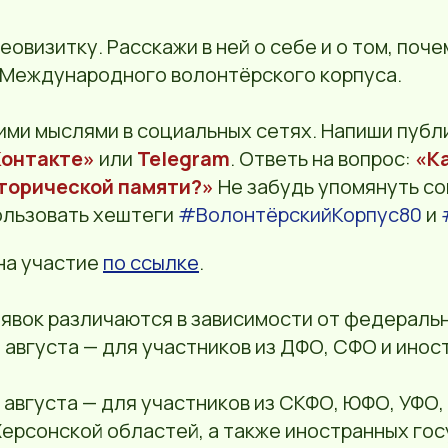
деовизитку. Расскажи в ней о себе и о том, поч
 Международного волонтёрского корпуса.
ими мыслями в социальных сетях. Напиши публ
Контакте»
или
Telegram
. Ответь на вопрос:
«Ка
торической памяти?»
Не забудь упомянуть с
ользовать хештеги
#ВолонтёрскийКорпус80
и
 на участие
по ссылке
.
явок различаются в зависимости от федеральн
14 августа — для участников из ДФО, СФО и ино
18 августа — для участников из СКФО, ЮФО, УФО,
ерсонской областей, а также иностранных гос