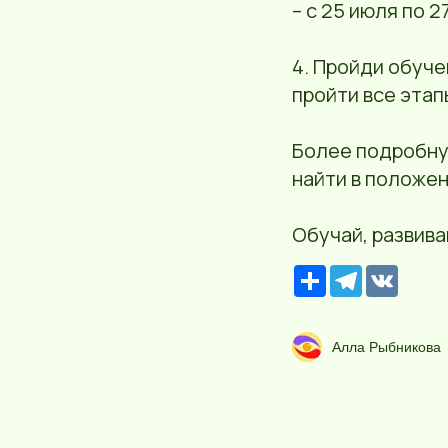
– с 25 июля по 
4. Пройди обуче
пройти все этап
Более подробну
найти в положен
Обучай, развива
Р
T
V
е
e
K
с
l
у
e
р
g
Алла Рыбникова
с
r
a
m