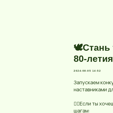
🕊️Стань
80-лети
2024-08-05 14:52
Запускаем конк
наставниками дл
☝🏻Если ты хоче
шагам: