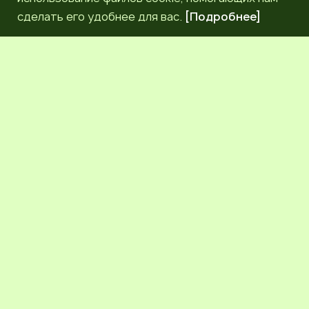
сделать его удобнее для вас.
[Подробнее]
РЕДАКЦИЯ
КОНТАКТЫ
НАШИ КОРРЕСПОНДЕНТЫ
СЕТЕВОЕ ИЗДАНИЕ.
Регистрационный номер Эл № ФС77-83872 от 30
сентября 2022 г. выдан Федеральной службой по надзору
в сфере связи, информационных технологий и массовых
коммуникаций (Роскомнадзор) 6+.
Учредитель: Общественное молодежное движение