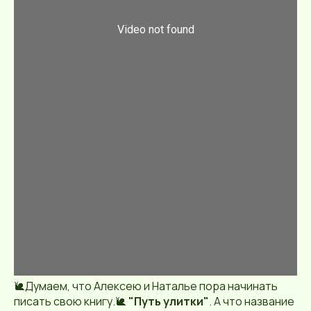
🐌Думаем, что Алексею и Наталье пора начинать
писать свою книгу.🐌
"Путь улитки"
. А что название