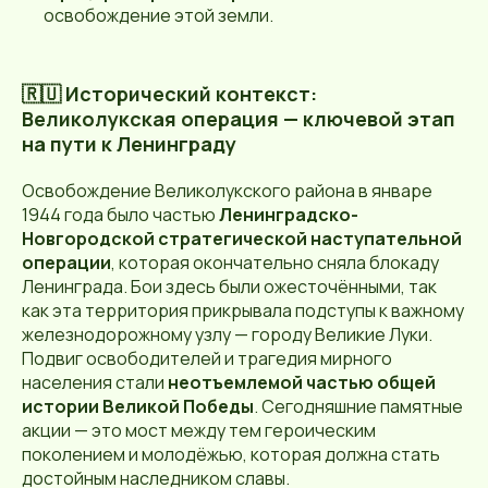
освобождение этой земли.
🇷🇺 Исторический контекст:
Великолукская операция — ключевой этап
на пути к Ленинграду
Освобождение Великолукского района в январе
1944 года было частью
Ленинградско-
Новгородской стратегической наступательной
операции
, которая окончательно сняла блокаду
Ленинграда. Бои здесь были ожесточёнными, так
как эта территория прикрывала подступы к важному
железнодорожному узлу — городу Великие Луки.
Подвиг освободителей и трагедия мирного
населения стали
неотъемлемой частью общей
истории Великой Победы
. Сегодняшние памятные
акции — это мост между тем героическим
поколением и молодёжью, которая должна стать
достойным наследником славы.