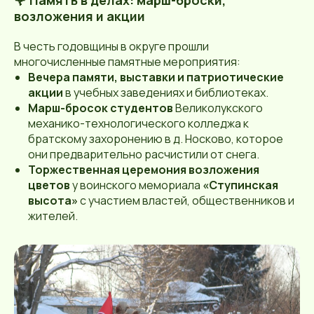
возложения и акции
В честь годовщины в округе прошли
многочисленные памятные мероприятия:
Вечера памяти, выставки и патриотические
акции
в учебных заведениях и библиотеках.
Марш-бросок студентов
Великолукского
механико-технологического колледжа к
братскому захоронению в д. Носково, которое
они предварительно расчистили от снега.
Торжественная церемония возложения
цветов
у воинского мемориала
«Ступинская
высота»
с участием властей, общественников и
жителей.