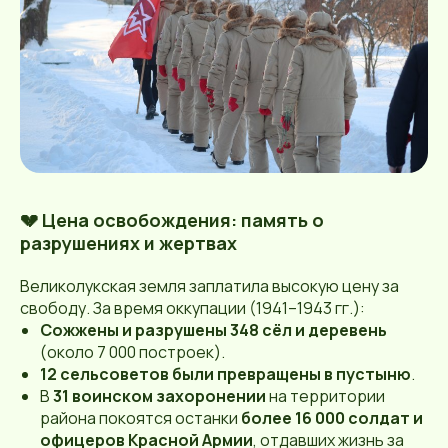
💔 Цена освобождения: память о
разрушениях и жертвах
Великолукская земля заплатила высокую цену за
свободу. За время оккупации (1941–1943 гг.):
Сожжены и разрушены 348 сёл и деревень
(около 7 000 построек).
12 сельсоветов были превращены в пустыню
.
В
31 воинском захоронении
на территории
района покоятся останки
более 16 000 солдат и
офицеров Красной Армии
, отдавших жизнь за