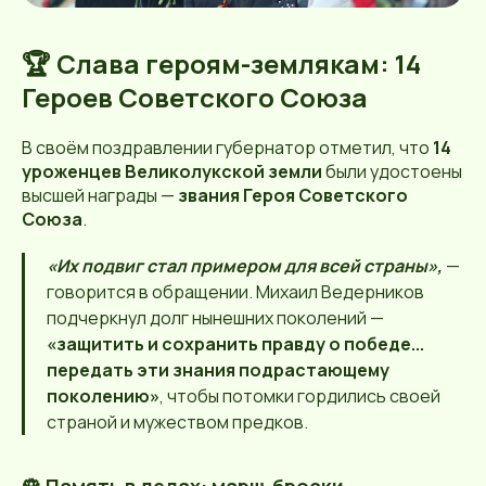
🏆 Слава героям-землякам: 14
Героев Советского Союза
В своём поздравлении губернатор отметил, что
14
уроженцев Великолукской земли
были удостоены
высшей награды —
звания Героя Советского
Союза
.
«Их подвиг стал примером для всей страны»,
—
говорится в обращении. Михаил Ведерников
подчеркнул долг нынешних поколений —
«защитить и сохранить правду о победе...
передать эти знания подрастающему
поколению»
, чтобы потомки гордились своей
страной и мужеством предков.
🌹 Память в делах: марш-броски,