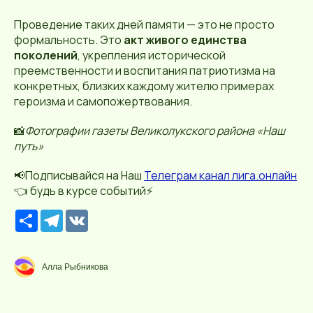
Проведение таких дней памяти — это не просто
формальность. Это
акт живого единства
поколений
, укрепления исторической
преемственности и воспитания патриотизма на
конкретных, близких каждому жителю примерах
героизма и самопожертвования.
📸
Фотографии газеты Великолукского района «Наш
путь»
📢Подписывайся на Наш
Телеграм канал лига.онлайн
👈 будь в курсе событий⚡️
Р
T
V
е
e
K
с
l
у
e
р
g
Алла Рыбникова
с
r
a
m