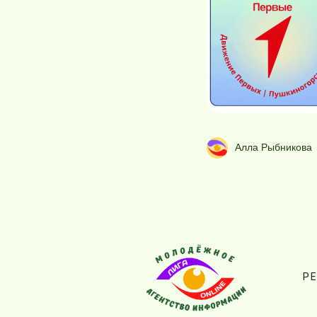
Алла Рыбникова
Р