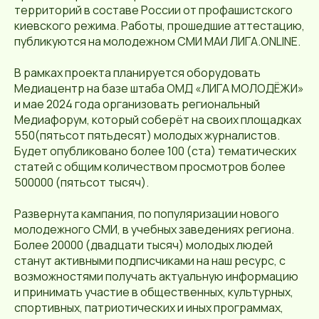
территорий в составе России от профашистского
киевского режима. Работы, прошедшие аттестацию,
публикуются на молодежном СМИ МАИ ЛИГА.ONLINE.
В рамках проекта планируется оборудовать
Медиацентр на базе штаба ОМД «ЛИГА МОЛОДЁЖИ»
и мае 2024 года организовать региональный
Медиафорум, который соберёт на своих площадках
550(пятьсот пятьдесят) молодых журналистов.
Будет опубликовано более 100 (ста) тематических
статей с общим количеством просмотров более
500000 (пятьсот тысяч).
Развернута кампания, по популяризации нового
молодежного СМИ, в учебных заведениях региона.
Более 20000 (двадцати тысяч) молодых людей
станут активными подписчиками на наш ресурс, с
возможностями получать актуальную информацию
и принимать участие в общественных, культурных,
спортивных, патриотических и иных программах,