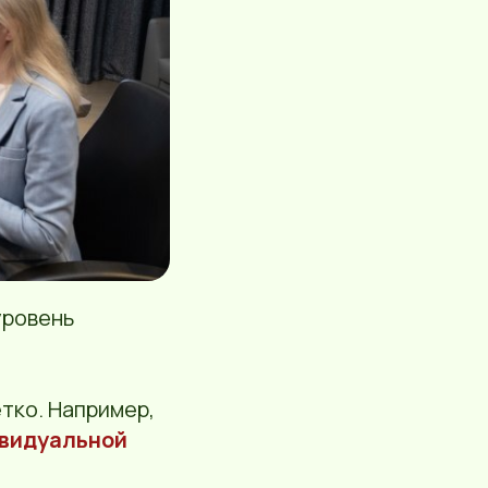
уровень
етко. Например,
ивидуальной