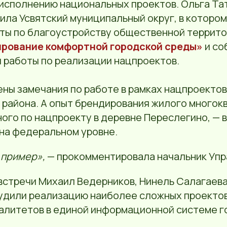
 исполнению национальных проектов. Ольга Та
ила Усвятский муниципальный округ, в котором
ты по благоустройству общественной террито
рование комфортной городской среды»
и со
и работы по реализации нацпроектов.
ены замечания по работе в рамках нацпроекто
 района. А опыт брендирования жилого многок
ого по нацпроекту в деревне Переслегино, — 
 на федеральном уровне.
 пример»,
— прокомментировала начальник Упр
встречи Михаил Ведерников, Нинель Салагаева
удили реализацию наиболее сложных проектов
алитетов в единой информационной системе 