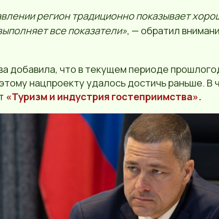
авлении регион традиционно показывает хорош
выполняет все показатели»
, — обратил вниман
ва добавила, что в текущем периоде прошлого
этому нацпроекту удалось достичь раньше. В 
кт
«Туризм и индустрия гостеприимства».