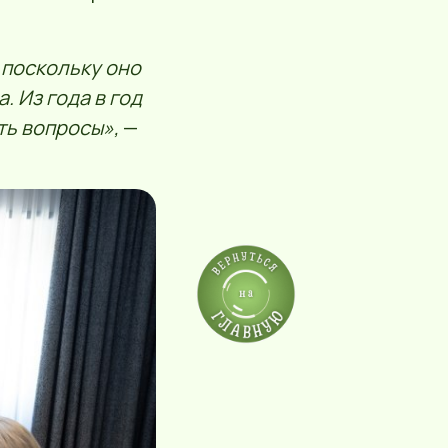
 поскольку оно
 Из года в год
ть вопросы»,
—