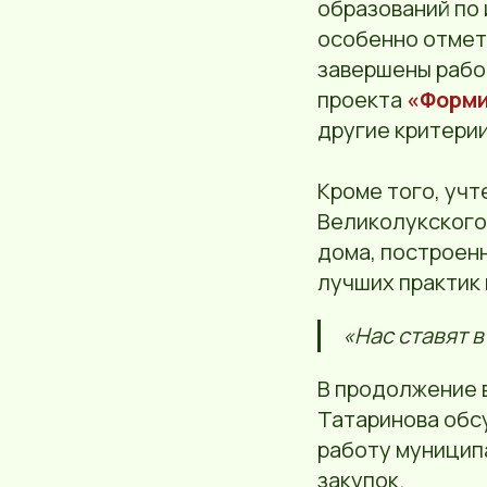
образований по
особенно отмет
завершены рабо
проекта
«Форми
другие критери
Кроме того, учт
Великолукского
дома, построенн
лучших практик
«Нас ставят в
В продолжение 
Татаринова обс
работу муницип
закупок.