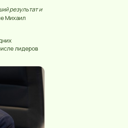
ий результат и
ие Михаил
дних
числе лидеров