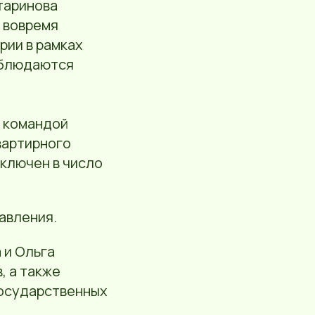
таринова
 вовремя
рии в рамках
блюдаются
в командой
вартирного
включен в число
авления.
 и Ольга
, а также
государственных