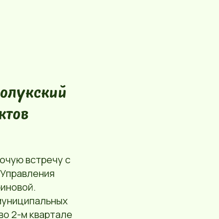
колукский
ктов
очую встречу с
 Управления
иновой.
 муниципальных
во 2-м квартале