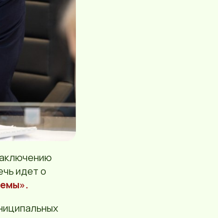
заключению
ечь идет о
темы».
ниципальных