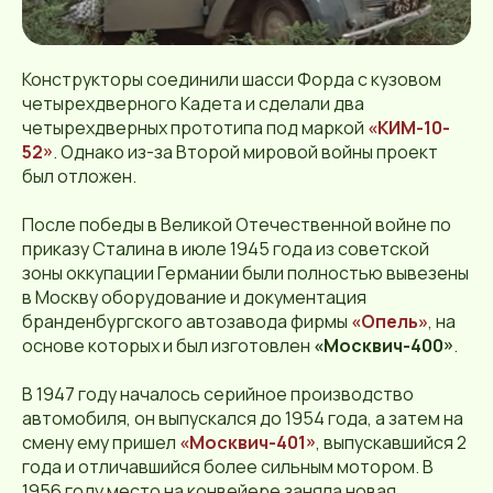
Конструкторы соединили шасси Форда с кузовом
четырехдверного Кадета и сделали два
четырехдверных прототипа под маркой
«КИМ-10-
52»
. Однако из-за Второй мировой войны проект
был отложен.
После победы в Великой Отечественной войне по
приказу Сталина в июле 1945 года из советской
зоны оккупации Германии были полностью вывезены
в Москву оборудование и документация
бранденбургского автозавода фирмы
«Опель»
, на
основе которых и был изготовлен
«Москвич-400»
.
В 1947 году началось серийное производство
автомобиля, он выпускался до 1954 года, а затем на
смену ему пришел
«Москвич-401»
, выпускавшийся 2
года и отличавшийся более сильным мотором. В
1956 году место на конвейере заняла новая