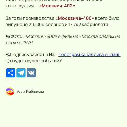
конструкция —
«Москвич-402»
.
За годы производства
«Москвича-400»
всего было
выпущено 216 006 седанов и 17 742 кабриолета.
📸
Фото: «Москвич-400» в фильме «Москва слезам не
верит», 1979
📢Подписывайся на Наш
Телеграм канал лига.онлайн
👈 будь в курсе событий⚡️
Р
T
V
е
e
K
с
l
у
e
р
g
Алла Рыбникова
с
r
a
m