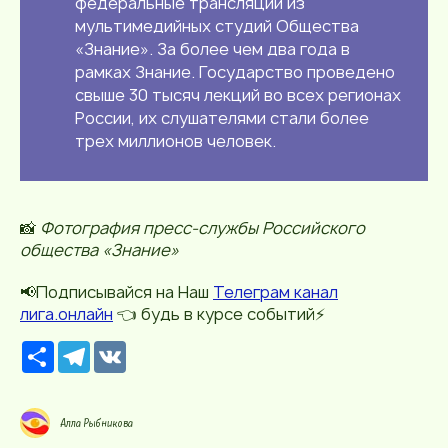
федеральные трансляции из
мультимедийных студий Общества
«Знание». За более чем два года в
рамках Знание. Государство проведено
свыше 30 тысяч лекций во всех регионах
России, их слушателями стали более
трех миллионов человек.
📸
Фотография пресс-службы Российского
общества «Знание»
📢Подписывайся на Наш
Телеграм канал
лига.онлайн
👈 будь в курсе событий⚡️
Р
T
V
е
e
K
с
l
у
e
р
g
Алла Рыбникова
с
r
a