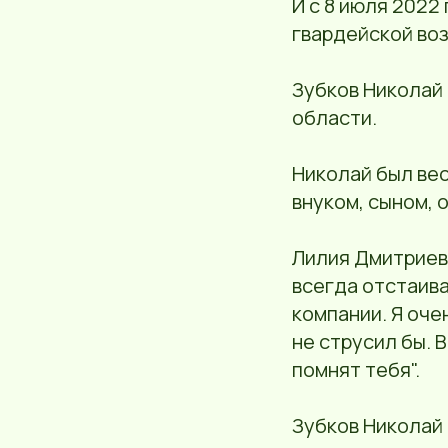
И с 8 июля 2022
гвардейской воз
Зубков Николай 
области.
Николай был ве
внуком, сыном, 
Лилия Дмитриевн
всегда отстаива
компании. Я оче
не струсил бы. 
помнят тебя".
Зубков Николай