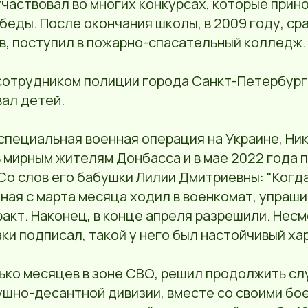
 участвовал во многих конкурсах, которые прин
еды. После окончания школы, в 2009 году, ср
в, поступил в пожарно-спасательный колледж.
сотрудником полиции города Санкт-Петербург
вал детей.
специальная военная операция на Украине, Ни
 мирным жителям Донбасса и в мае 2022 года 
Со слов его бабушки Лилии Дмитриевны: "Когд
иная с марта месяца ходил в военкомат, упраш
акт. Наконец, в конце апреля разрешили. Несм
ки подписал, такой у него был настойчивый хар
ько месяцев в зоне СВО, решил продолжить сл
ушно-десантной дивизии, вместе со своими бо