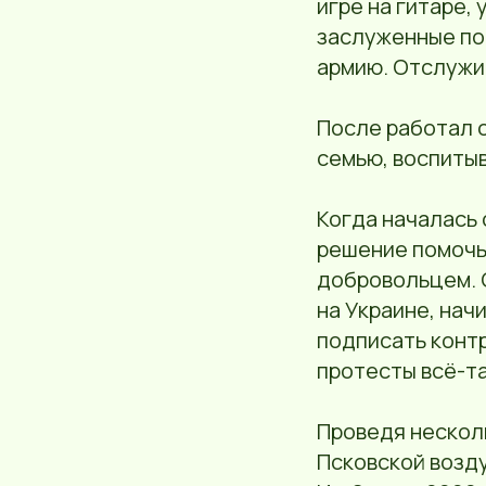
игре на гитаре,
заслуженные поб
армию. Отслужи
После работал 
семью, воспиты
Когда началась 
решение помочь
добровольцем. 
на Украине, нач
подписать контр
протесты всё-та
Проведя нескол
Псковской возд