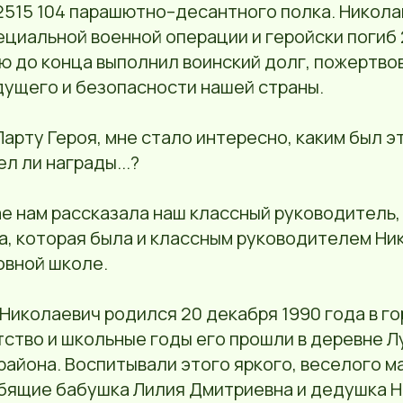
32515 104 парашютно–десантного полка. Никол
ециальной военной операции и геройски погиб
ью до конца выполнил воинский долг, пожертво
дущего и безопасности нашей страны.
Парту Героя, мне стало интересно, каким был э
ел ли награды...?
е нам рассказала наш классный руководитель,
а, которая была и классным руководителем Ни
овной школе.
Николаевич родился 20 декабря 1990 года в г
тство и школьные годы его прошли в деревне 
айона. Воспитывали этого яркого, веселого м
бящие бабушка Лилия Дмитриевна и дедушка 