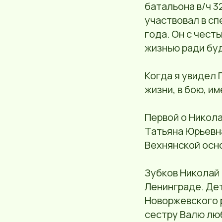
батальона в/ч 
участвовал в сп
года. Он с чест
жизнью ради бу
Когда я увидел 
жизни, в бою, им
Первой о Никола
Татьяна Юрьевн
Вехнянской осн
Зубков Николай 
Ленинграде. Де
Новоржевского р
сестру Валю лю