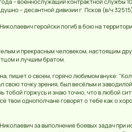
 года – военнослужащий контрактной службы 104
душно – десантной дивизии г. Псков (в/ч 32515
Николаевич геройски погиб в бою на территор
селым и прекрасным человеком, настоящим др
отцом и лучшим братом.
а, пишет о своем, горячо любимом внуке: "Кол
л свою точку зрения, был весёлым и заводилой
нь тобой горжусь и знаю точно, что в любой си
Всё твои однополчане говорят о тебе как о хор
 Николаевич за выполнение боевых задач при 