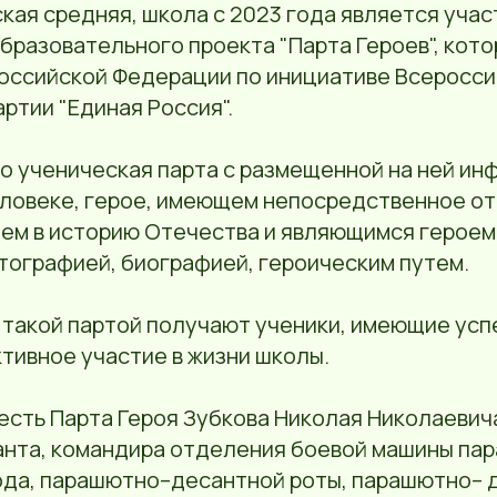
кая средняя, школа с 2023 года является уча
бразовательного проекта "Парта Героев", кот
Российской Федерации по инициативе Всеросс
ртии "Единая Россия".
то ученическая парта с размещенной на ней и
ловеке, герое, имеющем непосредственное от
ем в историю Отечества и являющимся героем
тографией, биографией, героическим путем.
 такой партой получают ученики, имеющие успе
тивное участие в жизни школы.
есть Парта Героя Зубкова Николая Николаевича
нта, командира отделения боевой машины па
ода, парашютно–десантной роты, парашютно– 