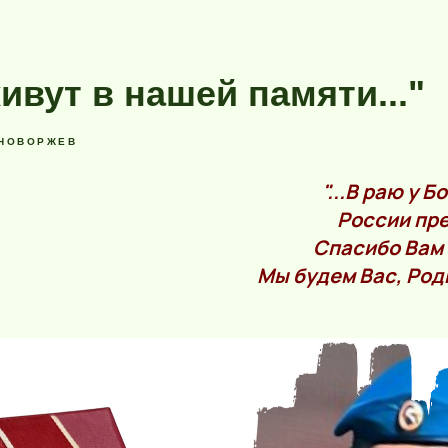
ивут в нашей памяти..."
НОВОРЖЕВ
"...В раю у 
России пр
Спасибо Вам 
Мы будем Вас, Родн