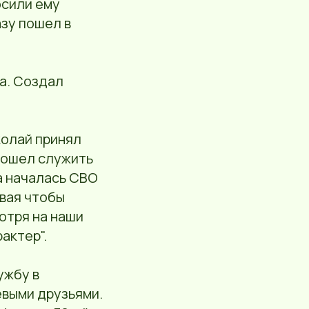
осили ему
азу пошел в
а. Создал
колай принял
пошел служить
а началась СВО
ивая чтобы
отря на наши
актер".
ужбу в
евыми друзьями.