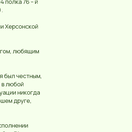
 полка 76 – й
).
ии Херсонской
угом, любящим
я был честным,
 в любой
туации никогда
ошем друге,
исполнении