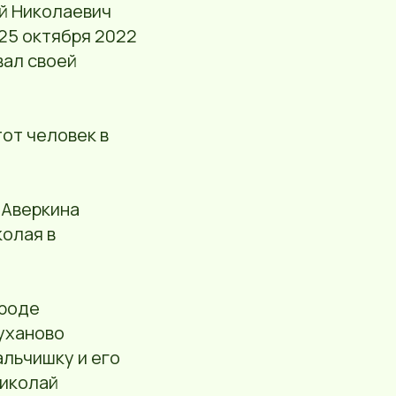
ай Николаевич
 25 октября 2022
вал своей
тот человек в
 Аверкина
колая в
ороде
Луханово
альчишку и его
Николай