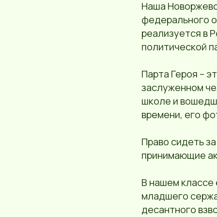
Наша Новоржевс
федерального о
реализуется в 
политической па
Парта Героя – э
заслуженном че
школе и вошедш
времени, его фо
Право сидеть за
принимающие ак
В нашем классе 
младшего сержа
десантного взв