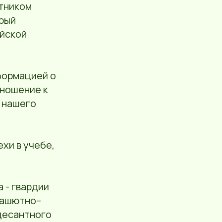
стником
орый
ийской
нформацией о
ношение к
 нашего
хи в учебе,
 - гвардии
рашютно–
десантного