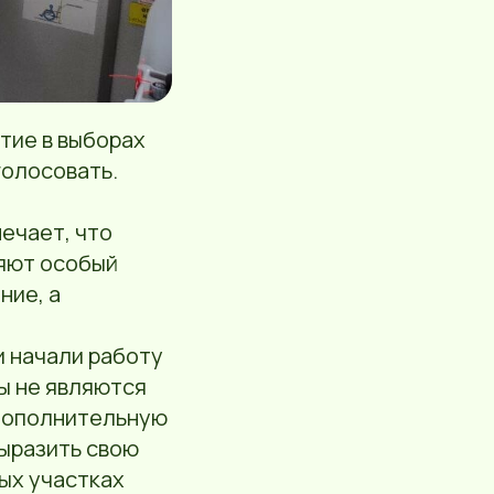
тие в выборах
голосовать.
ечает, что
ляют особый
ние, а
и начали работу
ты не являются
 дополнительную
выразить свою
ых участках