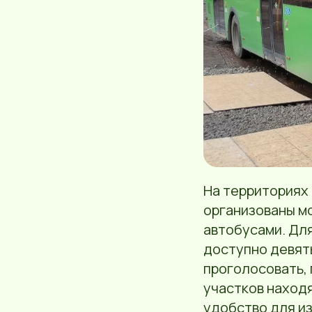
На территориях
организованы м
автобусами. Дл
доступно девять
проголосовать, 
участков наход
удобство для и