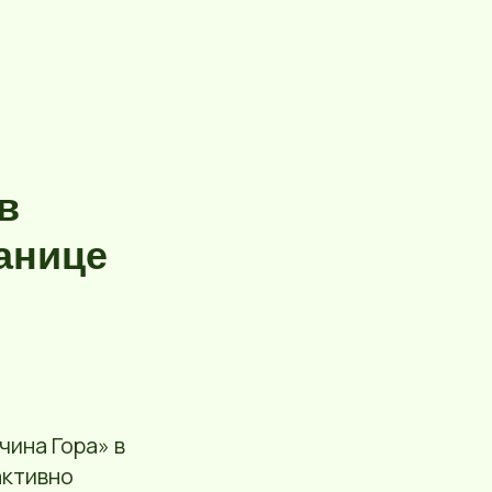
в
анице
чина Гора» в
активно