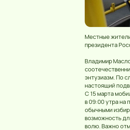
Местные жители
президента Росс
Владимир Масло
соотечественни
энтузиазм. По с
настоящий подв
С 15 марта моби
в 09:00 утра на
обычными избир
возможность дл
волю. Важно отм