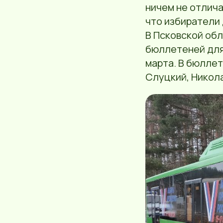
ничем не отлича
что избиратели 
В Псковской об
бюллетеней для 
марта. В бюлле
Слуцкий, Никола