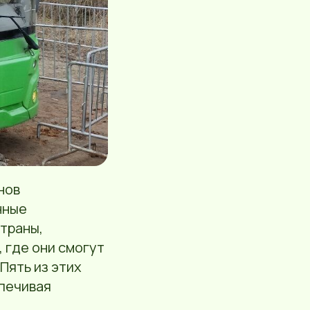
нов
нные
траны,
 где они смогут
Пять из этих
спечивая