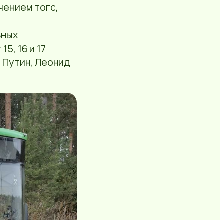
чением того,
ьных
5, 16 и 17
 Путин, Леонид