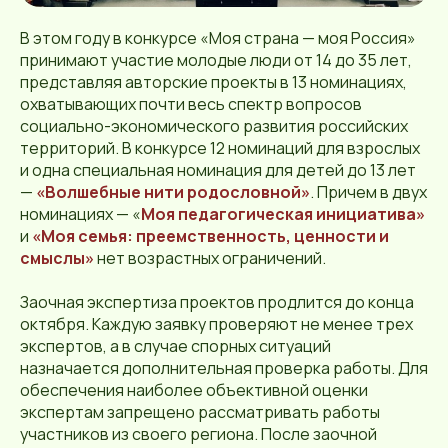
В этом году в конкурсе «Моя страна — моя Россия»
принимают участие молодые люди от 14 до 35 лет,
представляя авторские проекты в 13 номинациях,
охватывающих почти весь спектр вопросов
социально-экономического развития российских
территорий. В конкурсе 12 номинаций для взрослых
и одна специальная номинация для детей до 13 лет
—
«Волшебные нити родословной»
. Причем в двух
номинациях — «
Моя педагогическая инициатива»
и
«Моя семья: преемственность, ценности и
смыслы»
нет возрастных ограничений.
Заочная экспертиза проектов продлится до конца
октября. Каждую заявку проверяют не менее трех
экспертов, а в случае спорных ситуаций
назначается дополнительная проверка работы. Для
обеспечения наиболее объективной оценки
экспертам запрещено рассматривать работы
участников из своего региона. После заочной