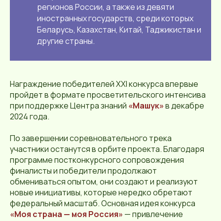
регионов России, а также из девяти
иностранных государств, среди которых
Беларусь, Казахстан, Китай, Таджикистан и
другие страны.
Награждение победителей XXI конкурса впервые
пройдет в формате просветительского интенсива
при поддержке Центра знаний
«Машук»
в декабре
2024 года.
По завершении соревновательного трека
участники останутся в орбите проекта. Благодаря
программе постконкурсного сопровождения
финалисты и победители продолжают
обмениваться опытом, они создают и реализуют
новые инициативы, которые нередко обретают
федеральный масштаб. Основная идея конкурса
«Моя страна — моя Россия»
— привлечение