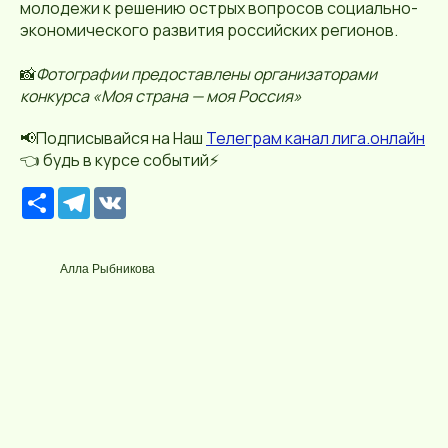
молодежи к решению острых вопросов социально-
экономического развития российских регионов.
📸
Фотографии предоставлены организаторами
конкурса «Моя страна — моя Россия»
📢Подписывайся на Наш
Телеграм канал лига.онлайн
👈 будь в курсе событий⚡️
Р
T
V
е
e
K
с
l
у
e
р
g
Алла Рыбникова
с
r
a
m