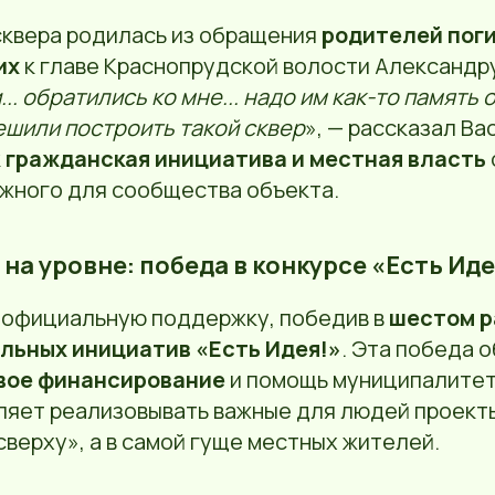
сквера родилась из обращения
родителей пог
их
к главе Краснопрудской волости Александру
.. обратились ко мне... надо им как-то память 
решили построить такой сквер
», — рассказал Ва
к
гражданская инициатива и местная власть
ажного для сообщества объекта.
на уровне: победа в конкурсе «Есть Иде
 официальную поддержку, победив в
шестом р
льных инициатив «Есть Идея!»
. Эта победа 
вое финансирование
и помощь муниципалитет
ляет реализовывать важные для людей проект
верху», а в самой гуще местных жителей.