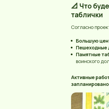
📐 Что буд
таблички
Согласно проект
Большую цен
Пешеходные 
Памятные та
воинского дол
Активные работ
запланировано 