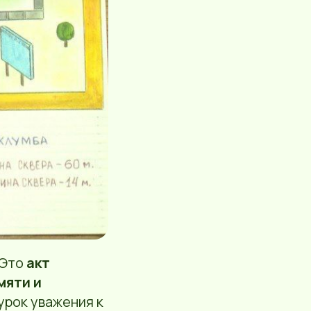
 Это
акт
мяти и
урок уважения к