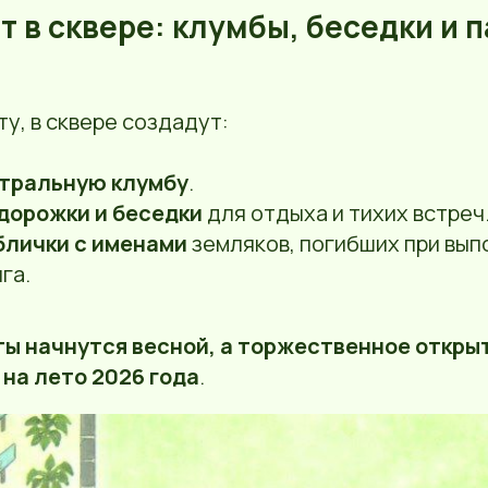
ет в сквере: клумбы, беседки и
у, в сквере создадут:
тральную клумбу
.
дорожки и беседки
для отдыха и тихих встреч
блички с именами
земляков, погибших при вып
га.
ы начнутся весной, а торжественное откры
на лето 2026 года
.