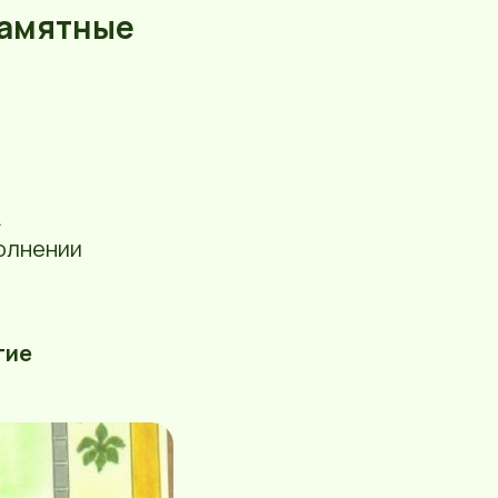
 памятные
.
олнении
тие