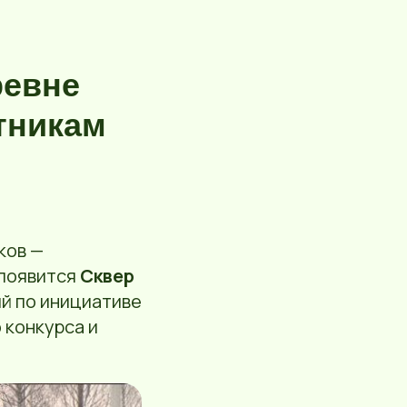
ревне
тникам
ков —
 появится
Сквер
ый по инициативе
 конкурса и