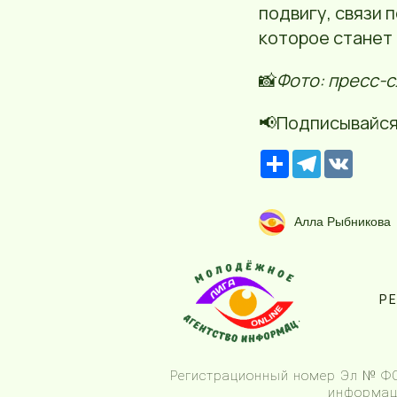
подвигу, связи 
которое станет 
📸
Фото: пресс-
📢Подписывайся
Р
T
V
е
e
K
с
l
у
e
р
g
Алла Рыбникова
с
r
a
m
Р
Регистрационный номер Эл № ФС7
информаци