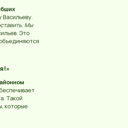
ибших
 Васильеву.
оставить. Мы
сильев. Это
объединяются
я!»
айонном
обеспечивает
а. Такой
ы, которые